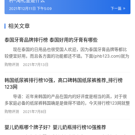
杯-淘礼金是什么
2021年12月11日 下午5:09
下一篇
相关文章
​泰国牙膏品牌排行榜 泰国好用的牙膏有哪些
现在泰国的日用品也很受国人欢迎，因为泰国牙膏品牌等都比
较便宜好用，而且各方面的功能都还不错。下面(phb123.com)就为
你推荐泰国牙膏品牌排行榜，看看泰国牙膏有哪些品牌吧。 泰
购物评测
2021年7月13日
国牙膏品牌排行榜：双莲(TwinLotus)牙膏、健丽白DENTISTE牙
膏、雷治按泵压式牙膏、RASYAN牙膏粉、Dentiste Plus White牙
韩国纸尿裤排行榜10强，高口碑韩国纸尿裤推荐_排行榜
膏、Giffar…
123网
导语：近年来韩国的产品在国内的好评度是相当的高，对于很
多家庭必备的纸尿裤韩国确是是做得不错的，今天排行榜123网就整
理了韩国纸尿裤排行榜10强，这些款单品在韩国的市场上可以说是
购物评测
2021年7月8日
销量极高的，有需要的朋友们可以参考哟! 韩国纸尿裤排行榜10强
1、乐比赞新生婴儿纸尿裤 2、好奇夏日纸尿裤 3、K-
婴儿奶瓶哪个牌子好？婴儿奶瓶排行榜10强推荐
MOM纸尿裤夏 4、自然花蕾纸尿裤 5、迪…