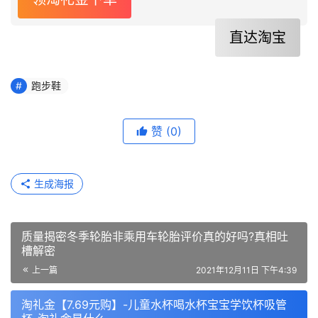
直达淘宝
跑步鞋
赞
(0)
生成海报
质量揭密冬季轮胎非乘用车轮胎评价真的好吗?真相吐
槽解密
上一篇
2021年12月11日 下午4:39
淘礼金【7.69元购】-儿童水杯喝水杯宝宝学饮杯吸管