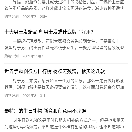
导语：奶瓶作为婴儿成长过程中的必备日用品，在选择上更应
该注重单品的品质，这样才能让宝宝更好的进食，减少各种不适状
况的出现，那么哪些婴儿奶瓶是比较好的呢?下面网就精心梳理了十
购物评测
2021年7月26日
款单品给有需要的您参考! 婴儿奶瓶排行榜10强推荐 一、布朗
博士晶彩玻璃宽口婴儿奶瓶 推荐理由：布朗博士家的这款产品
十大男士发蜡品牌 男士发蜡什么牌子好用？
在婴儿奶瓶排行榜10强推荐中不论是材质还是实用性都是非常不
错…
一提起打理发型，可能大家都会首先想到女生，但是事实上，
发型对于男生的重要性丝毫不低于女生。一款打理得当的精致发型
有助于全面提升男生的气质，而没有什么发型比油头更广泛适合所
购物评测
2021年11月7日
有男生了，油头可复古可雅痞可商务可街头，想做到这一点，你只
需要一款对应效果的发蜡。网小编为你们盘点了十大男士发蜡品
世界手动剃须刀排行榜 剃须无残留，就买这几款
牌，一起来看看男士发蜡什么牌子好用吧~ 十大男士发蜡品牌
Suave…
对于男士来说，想要给人一个好的印象，那么一定要做好形象
管理，剃须自然也是每天必须要做的清洁，这样面部看起来会更加
自然干净。今天小编就来为大家列出世界手动剃须刀排行榜，感兴
购物评测
2021年8月31日
趣的小伙伴快来看看吧。 世界手动剃须刀排行榜： 1、吉列锋
隐致顺手动剃须刀 2、Harry's传统复古手动剃须刀 3、大
最特别的生日礼物 新意和创意两不耽误
力人手动剃须刀 4、Bolin Webb …
过生日送礼物这是平时和朋友相处的方式之一，但是也常常因
为这些小事情烦劳，不知道送什么样有创意的礼物，也不知道哪种