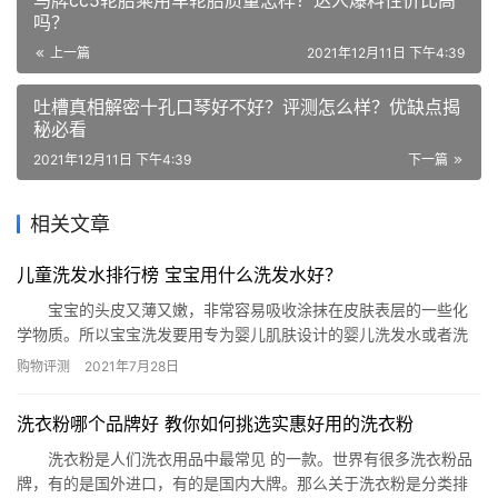
马牌cc5轮胎乘用车轮胎质量怎样？达人爆料性价比高
吗？
上一篇
2021年12月11日 下午4:39
吐槽真相解密十孔口琴好不好？评测怎么样？优缺点揭
秘必看
2021年12月11日 下午4:39
下一篇
相关文章
儿童洗发水排行榜 宝宝用什么洗发水好？
宝宝的头皮又薄又嫩，非常容易吸收涂抹在皮肤表层的一些化
学物质。所以宝宝洗发要用专为婴儿肌肤设计的婴儿洗发水或者洗
发沐浴露，比起普通洗发水，更加温和无刺激，呵护宝宝娇嫩肌
购物评测
2021年7月28日
肤，而且一般都有无泪配方，不会伤害宝宝的眼睛。网
（www.phb123.com）为你介绍儿童洗发水排行榜，希望对你购买
洗衣粉哪个品牌好 教你如何挑选实惠好用的洗衣粉
儿童洗发水有所帮助。 儿童洗发水排行榜 宝宝用什么洗发水好？ 强
生婴儿…
洗衣粉是人们洗衣用品中最常见 的一款。世界有很多洗衣粉品
牌，有的是国外进口，有的是国内大牌。那么关于洗衣粉是分类排