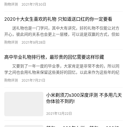
行榜有哪些呢？下面网小编为你良心推荐洗衣粉哪个品牌好，看看
购物评测
2021年7月30日
哪种洗衣粉是你最想购买的。 洗衣粉哪个品牌好 美国十大洗衣粉品
牌排行榜 1、芳新洗衣粉 售价：￥239.00 推荐理由：
2020十大女生喜欢的礼物 只知道送口红的你一定要看
比较轻松搓洗，属于天然配方，不伤害肌肤，去污力好，是…
送礼物也是一门学问，其中大有讲究，好的礼物不仅能让对方
开心，彼此间的关系也会更上一层楼，可以说是双赢的方式，但如
果礼物送得不好或是对面不喜欢，那么对方糟心，自己浪费了金
购物评测
2021年9月28日
钱，所以说认真挑选礼物是很有必要的，特别是要送礼物给女生
时，无论是要送给闺蜜还是送给女友，都应该留心观察一下对方的
高中毕业礼物排行榜，最珍贵的回忆需要这样珍藏
喜好和厌恶，因为女生大多都很感性，要是送了一份不合适的礼
物，对方下意识会认…
又要到了一年一度的毕业季，大家肯定是非常不舍的，所以同
学之间也会用礼物来保留这些美好的回忆，以此来作为这些年的纪
念。那么今天就由小编来为大家列出高中毕业礼物排行榜，给您做
购物评测
2021年7月21日
个参考。 高中毕业礼物排行榜： 1、机械腕表 2、植物标
本文艺书签 3、DIY木刻画夜灯 4、DIY记忆胶卷相册
小米剃须刀s300深度评测 不多用几天
5、定制照片阳光罐 6、钢笔墨水礼盒 7、彩…
你体验不到的!
2021年12月22日