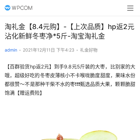
淘礼金【8.4元购】-【上次品质】hp返2元
沾化新鲜冬枣净*5斤-淘宝淘礼金
admin
•
2021年12月11日 下午4:23
•
礼金好物
【百群验货hp返2元】到手9.8元5斤装的大枣，比别家的大
哦，超级好吃的冬枣皮薄核小不卡喉咙脆度甜度，果味水份
都很赞～不是那种干柴不水的枣❗️❗️❗️甄选品质大果，颗颗脆甜
饱满【赠运费险】