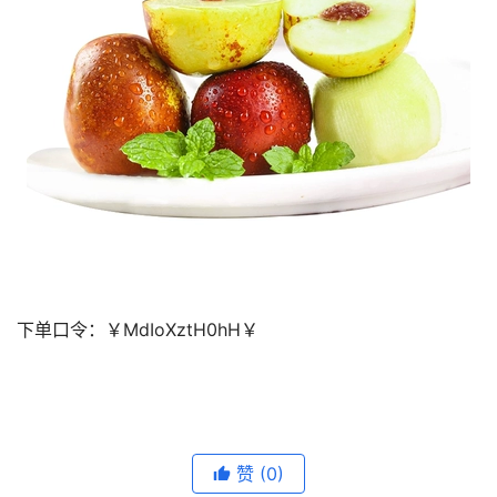
下单口令：
￥MdIoXztH0hH￥
去淘宝购买
赞
(0)