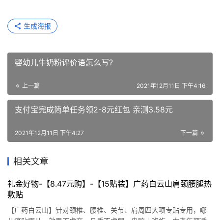
生成海报
婴幼儿牛奶粉评价语怎么写?
上一篇
2021年12月11日 下午4:16
支付宝完成简单任务领2-8元红包 亲测3.58元
2021年12月11日 下午4:27
下一篇
相关文章
礼金好物-【8.47元购】-【15贴装】广药白云山肩颈腰腿热
敷贴
【广药白云山】针对颈椎、腰椎、关节、肩周四大项专贴专用，哪