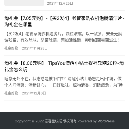
2021年12月25日
淘礼金【7.05元购】-【买2发4】老管家洗衣机泡腾清洁片-
淘礼金在哪里
【买2发4】老管家洗衣机泡腾片，颗粒浓缩，以一敌多，安全无腐
蚀残留，有效除味，杀菌除螨，添加活性酶，抑制细菌霉菌滋生！
下单口令：￥ANcjXyelpUO￥ 去淘宝购买 淘礼金在哪里
礼金好物
2021年11月28日
淘礼金【8.06元购】-TipsYou清醒小贴士提神软糖20粒-淘
礼金怎么玩
睡意无处不在，状态总是被“困”住？清醒小贴士助您走出困”境，做
个人间清醒；清新舒心，一口好滋味，植物清香，消除疲惫，为“特
困生”持续续航！小袋包装，差旅便捷，困境无压力！ 下单口令：
礼金好物
2021年12月6日
￥7BvhXBFdXGY￥ 去淘宝购买 淘礼金怎么玩
Copyright © 2022 豪客堂线报 版权所有 Powered by
WordPress