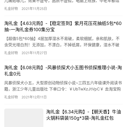
儿痛贴哪儿，效果不虚夸，品质不虚假，电脑上班族、中老年都适
合，家中常备，一贴轻松~下单口令：￥GpPUXCOPjih￥ 去淘宝购
礼金好物
2021年11月25日
买
淘礼金【4.63元购】-【稳定签到】紫月花压花抽纸5包*60
抽-一淘礼金券100集分宝
【超值5包*60抽】4层加厚湿水不易破，柔软细腻，亲和肌肤，不
含荧光增白剂！无添加，不漂白，不掉纸屑，环保健康，湿水不破
～母婴都能放心用的！ 下单口令：￥opikXyaYYl0￥ 去淘宝购买 一
礼金好物
2021年11月27日
淘礼金券100集分宝
淘礼金【6.08元购】-风暴侦探犬小五图书侦探推理小说-淘
礼金0元
风暴侦探犬小五，大型原创动物侦探小说~三四五六年级课外阅读书
籍，浙江少年儿童出版社 下单口令：￥UbTwXzJtVpC￥ 去淘宝购
买 淘礼金0元
礼金好物
2021年12月11日
淘礼金【6.34元购】-【朝天香】牛油
火锅料袋装150g*3袋-淘礼金红包