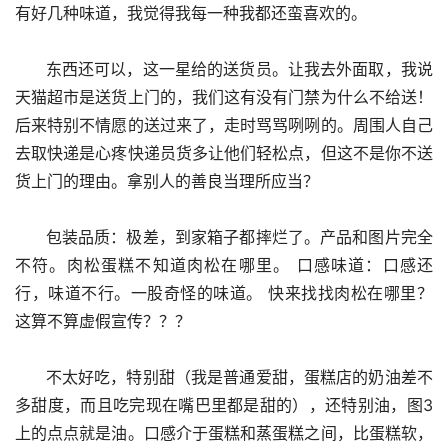
有好几种味道，我觉得我每一种我都还蛮喜欢的。
      东西还可以，这一星给的送货员。让我去外面取，我说
天猫超市是送货上门的，我们这有没有门禁为什么不给送！
后来特别不情愿的送过来了，走时骂骂咧咧的。周围人自己
去取快递是心疼快递员货多让他们轻松点，但这不是你不送
货上门的理由。拿别人的善良当理所应当？
      包装品质：极差，到家箱子都摔烂了。产品和图片完全
不符。肉松蛋糕不知道肉松在哪里。 口感味道：口感还
行，味道不行。一股奇怪的味道。 快来找找肉松在哪里？
这算不算虚假宣传？？？
      不太好吃，特别甜（我是普通爱甜，蛋糕店的奶油差不
多甜度，而且吃完现在嘴巴里都是甜的），还特别油，图3
上的点点就是油。口感介于蛋糕和蒸蛋糕之间，比蛋糕软，