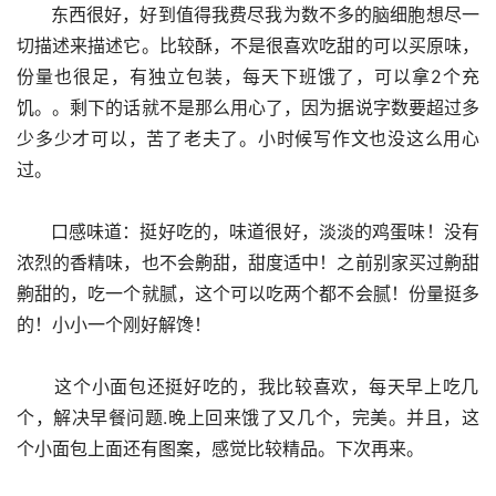
      东西很好，好到值得我费尽我为数不多的脑细胞想尽一
切描述来描述它。比较酥，不是很喜欢吃甜的可以买原味，
份量也很足，有独立包装，每天下班饿了，可以拿2个充
饥。。剩下的话就不是那么用心了，因为据说字数要超过多
少多少才可以，苦了老夫了。小时候写作文也没这么用心
过。
      口感味道：挺好吃的，味道很好，淡淡的鸡蛋味！没有
浓烈的香精味，也不会齁甜，甜度适中！之前别家买过齁甜
齁甜的，吃一个就腻，这个可以吃两个都不会腻！份量挺多
的！小小一个刚好解馋！
      这个小面包还挺好吃的，我比较喜欢，每天早上吃几
个，解决早餐问题.晚上回来饿了又几个，完美。并且，这
个小面包上面还有图案，感觉比较精品。下次再来。