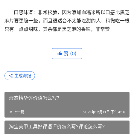
      口感味道：非常松脆，因为添加血糯米所以口感比黑芝
麻片要更脆一些，而且很适合不太能吃甜的人，稍微吃一根
只有一点点甜味，其余都是黑芝麻的香味，非常赞
赞
(0)
生成海报
液态精华评价语怎么写?
上一篇
2021年12月11日 下午4:16
淘宝美甲工具好评语评价怎么写?评论怎么写?