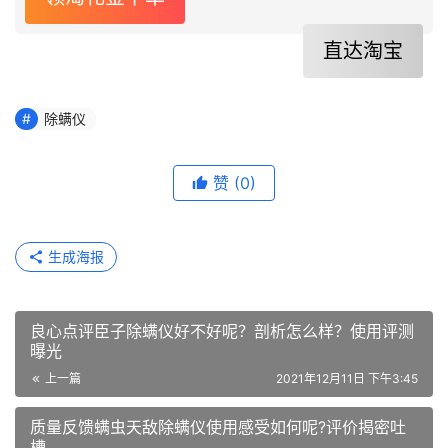
直达淘宝
除螨仪
赞
(0)
生成海报
良心点评臣子除螨仪好不好呢？剖析怎么样？使用评测
曝光
上一篇
2021年12月11日 下午3:45
质量反馈螨虫天敌除螨仪使用感受如何呢?评价揭密吐
槽