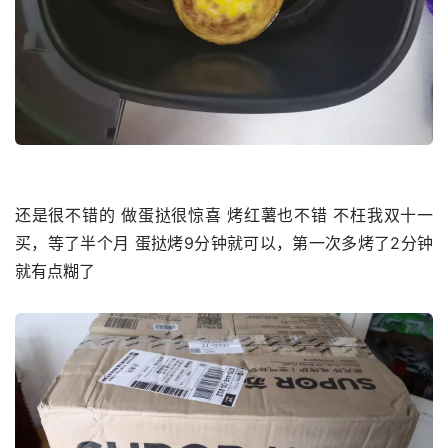
还是很不错的 做蛋挞很惊喜 烤红薯也不错 不枉我双十一
买，等了半个月 蛋挞烤9分钟就可以，第一次多烤了2分钟
就有点糊了