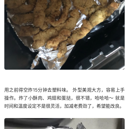
用之前得空炸15分钟去塑料味。 外型美观大方，容易上手
操作。炸了小酥肉、鸡翅和蛋挞，很不错，哈哈哈～ 就是
时间和温度设定不是很灵活，加减老费劲了，希望能改良。