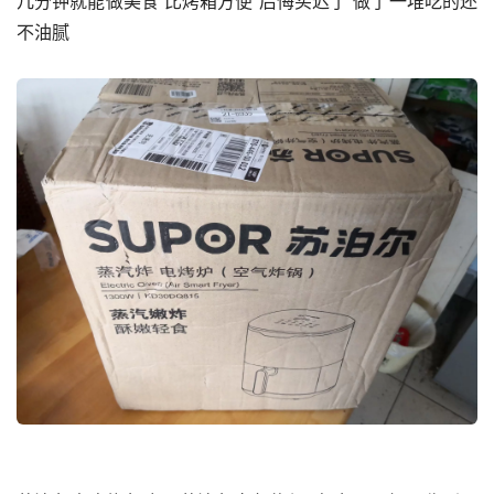
几分钟就能做美食 比烤箱方便 后悔买迟了 做了一堆吃的还
不油腻