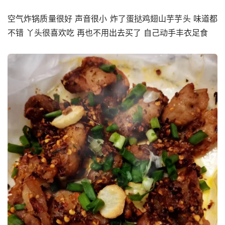
空气炸锅质量很好 声音很小 炸了蛋挞鸡翅山芋芋头 味道都
不错 丫头很喜欢吃 再也不用出去买了 自己动手丰衣足食