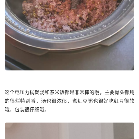
这个电压力锅煲汤和煮米饭都是非常棒的哦，主要骨头都炖
的很烂特别香，汤也很浓郁，煮红豆粥也很好吃红豆很软
哦，包装很仔细哦。