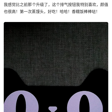
我感觉比之前那个升级了，这个排气按钮我特别喜欢，颜值
也很高！第一次蒸馒头，好吃！哈哈！香糯饭棒棒哒！