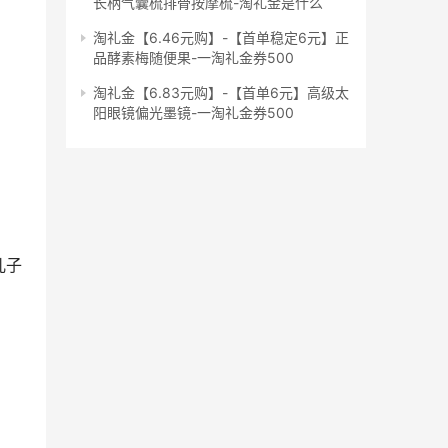
长柄气囊梳排骨按摩梳-淘礼金是什么
淘礼金【6.46元购】-【首单稳定6元】正
品酵素梅随便果-一淘礼金券500
淘礼金【6.83元购】-【首单6元】高级太
阳眼镜偏光墨镜-一淘礼金券500
儿子