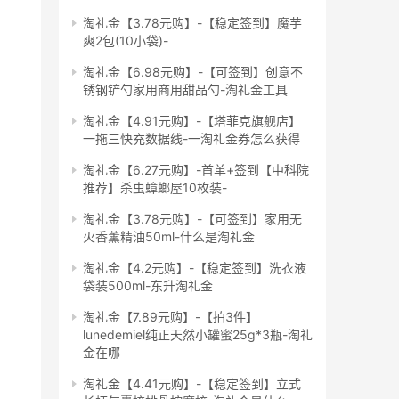
淘礼金【3.78元购】-【稳定签到】魔芋
爽2包(10小袋)-
淘礼金【6.98元购】-【可签到】创意不
锈钢铲勺家用商用甜品勺-淘礼金工具
淘礼金【4.91元购】-【塔菲克旗舰店】
一拖三快充数据线-一淘礼金券怎么获得
淘礼金【6.27元购】-首单+签到【中科院
推荐】杀虫蟑螂屋10枚装-
淘礼金【3.78元购】-【可签到】家用无
火香薰精油50ml-什么是淘礼金
淘礼金【4.2元购】-【稳定签到】洗衣液
袋装500ml-东升淘礼金
淘礼金【7.89元购】-【拍3件】
lunedemiel纯正天然小罐蜜25g*3瓶-淘礼
金在哪
，
淘礼金【4.41元购】-【稳定签到】立式