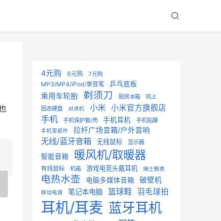
4元购
6元购
7元购
乒乓底板
MP3/MP4/iPod/录音笔
剃须刀
乘用车轮胎
厨房冰箱
同上
小米
小米官方旗舰店
也
固态硬盘
对讲机
手机
手机耳机
手机保护套/壳
手机贴膜
拉杆广场音箱/户外音响
手机零部件
无线/蓝牙音箱
无线鼠标
显示器
暖风机/取暖器
智能音箱
游戏电竞头戴耳机
有线鼠标
机箱
瑞士腕表
电热水壶
破壁机
电脑多媒体音箱
篮球鞋
羽毛球拍
笔记本电脑
移动电源
耳机/耳麦
蓝牙耳机