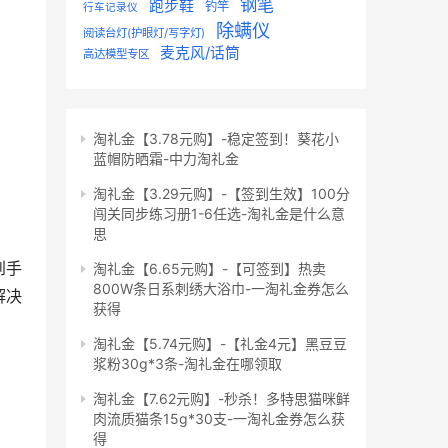
钢笔
跑步鞋
钓竿
行车记录仪
除螨仪
阅读台灯(护眼灯/写字灯)
麦克风/话筒
高达模型专区
淘礼金【3.78元购】-稳定签到！葵花小
蓝帽防晒霜-中力淘礼金
淘礼金【3.29元购】-【签到生效】100分
闯关同步练习册1-6任选-淘礼金是什么意
思
到手
淘礼金【6.65元购】-【可签到】热卖
800W条日系刺绣大浴巾-一淘礼金券怎么
解决
获得
淘礼金【5.74元购】-【礼金4元】黑豆豆
浆粉30g*3条-淘礼金在哪领取
淘礼金【7.62元购】-秒杀！多特思猫咪鲜
肉流质猫条15g*30支-一淘礼金券怎么获
得