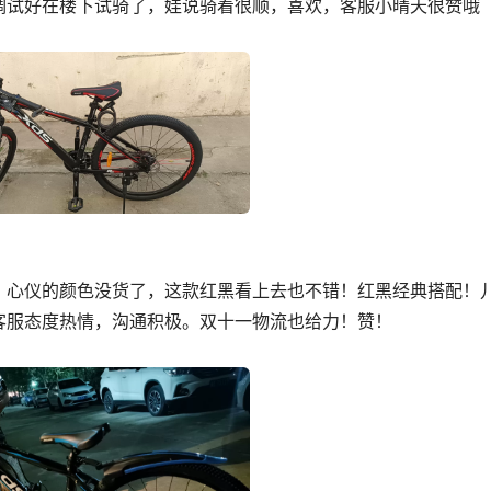
了，调试好在楼下试骑了，娃说骑着很顺，喜欢，客服小晴天很赞哦
！心仪的颜色没货了，这款红黑看上去也不错！红黑经典搭配！
客服态度热情，沟通积极。双十一物流也给力！赞！