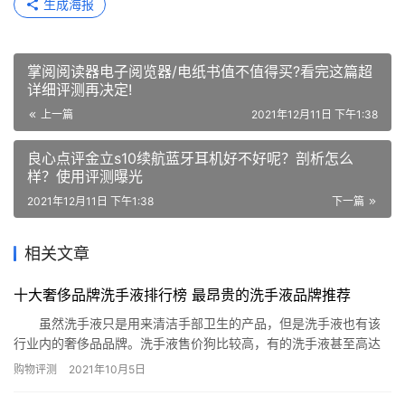
生成海报
掌阅阅读器电子阅览器/电纸书值不值得买?看完这篇超
详细评测再决定!
上一篇
2021年12月11日 下午1:38
良心点评金立s10续航蓝牙耳机好不好呢？剖析怎么
样？使用评测曝光
2021年12月11日 下午1:38
下一篇
相关文章
十大奢侈品牌洗手液排行榜 最昂贵的洗手液品牌推荐
虽然洗手液只是用来清洁手部卫生的产品，但是洗手液也有该
行业内的奢侈品品牌。洗手液售价狗比较高，有的洗手液甚至高达
三百多元一瓶。下面就为你推荐十大奢侈品牌洗手液排行榜，看看
购物评测
2021年10月5日
全球有哪些最昂贵的洗手液品牌吧。 奢侈品牌洗手液排行榜：
加州宝宝天然有机洗手液、Sodasan 素达森洗手液、波米(POMY)