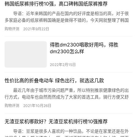
韩国纸尿裤排行榜10强，高口碑韩国纸尿裤推荐
洗手液、泊欧涤洗手液、菲洛施(Frosch)洗手液、蝶翠…
导语：近年来韩国的产品在国内的好评度是相当的高，对于很
多家庭必备的纸尿裤韩国确是是做得不错的，今天网就整理了韩国
纸尿裤排行榜10强，这些款单品在韩国的市场上可以说是销量极高
购物评测
2021年9月22日
的，有需要的朋友们可以参考哟! 韩国纸尿裤排行榜10强 1、乐
比赞新生婴儿纸尿裤 2、好奇夏日纸尿裤 3、K-MOM纸尿
得胜dm2300唱歌好用吗，得胜
裤夏 4、自然花蕾纸尿裤 5、迪优米超薄纸尿…
dm2300怎么样
2022年2月15日
性价比高的折叠电动车 绿色出行，就选这几款
最近几年由于城市污染问题严重，所以特别推崇健康绿色的出
行方式，电动车也自然而然成为了大家的首选工具，骑行方便又舒
适。那么今天小编就来为大家列出性价比高的折叠电动车，感兴趣
购物评测
2021年10月26日
的小伙伴快来看看吧。 性价比高的折叠电动车： 1、G-force电
动自行车 2、正步折叠电动自行车 3、希洛普锂电池电动滑
无渣豆浆机哪款好？无渣豆浆机排行榜10强推荐
板车 4、FTN迷你折叠式电动自行车 5、嗨…
导语：豆浆是很多人喜欢的一种饮品，不论是在家里还是在外