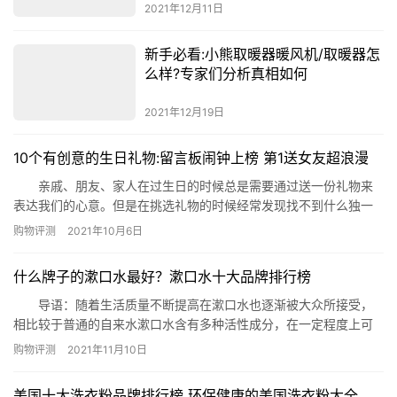
2021年12月11日
新手必看:小熊取暖器暖风机/取暖器怎
么样?专家们分析真相如何
2021年12月19日
10个有创意的生日礼物:留言板闹钟上榜 第1送女友超浪漫
亲戚、朋友、家人在过生日的时候总是需要通过送一份礼物来
表达我们的心意。但是在挑选礼物的时候经常发现找不到什么独一
无二有创意的礼物，送的东西过于普通。那么有那些礼物是独一无
购物评测
2021年10月6日
二的呢?创意礼物有哪些?小编整理了10个有创意的生日礼物推荐，
以供参考创意礼品有哪些。 10个有创意的生日礼物推荐 1. 星空
什么牌子的漱口水最好？漱口水十大品牌排行榜
投影机 2. 音乐听枕 3. 可定制照片抱枕 …
导语：随着生活质量不断提高在漱口水也逐渐被大众所接受，
相比较于普通的自来水漱口水含有多种活性成分，在一定程度上可
以很好的预防牙周炎等问题的出现，那么什么牌子的漱口水最好呢?
购物评测
2021年11月10日
哪些品牌的漱口水是最健康的呢?今天网就整理了漱口水十大品牌排
行榜供您参考! 漱口水十大品牌排行榜 1、皓乐齿 2、
美国十大洗衣粉品牌排行榜 环保健康的美国洗衣粉大全