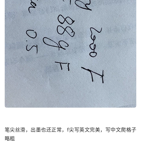
笔尖丝滑，出墨也还正常，f尖写英文完美，写中文爬格子
略粗