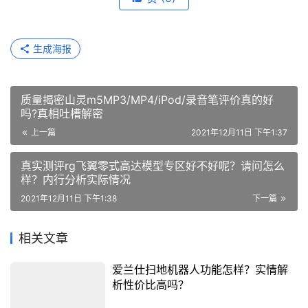
生成海报
质量揭密山灵m5MP3/MP4/iPod/录音笔评价真的好
吗?真相吐槽解密
上一篇
2021年12月11日 下午1:37
真实测评rg飞翼零式高达模型专区好不好呢？请问怎么
样？内行分析实际情况
2021年12月11日 下午1:38
下一篇
相关文章
爱兰仕扫地机器人功能怎样？实情解
析性价比高吗？