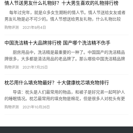
情人节送男友什么礼物好？十大男生喜欢的礼物排行榜
521送什么礼物?温馨浪漫的小屋，小巧的家…
每年过完年，就是众多女生期盼的情人节。情人节送给女友或者
男友礼物是必不可少的。情人节想送给男友礼物，什么礼物比较
好？男生会喜欢什么样的礼物呢？小编今天就为广大男性同胞们做
购物评测
2021年9月4日
个主，为大家盘点一下十大男生最喜欢的礼物排行榜。 十大男生最
喜欢的礼物排行榜 1、打火机2、剃须刀3、手表4、皮带5、男士钱
​中国洗洁精十大品牌排行榜 国产哪个洗洁精不伤手
包6、游戏皮肤或者其他游戏道具7、电子…
厨房用品中，洗洁精是最重要的一种了。中国国产的洗洁精品
牌很多，大多都是清洁用品的老品牌了。那么哪些中国洗洁精品牌
最值得购买呢？下面网为你推荐中国洗洁精十大品牌排行榜，看看
购物评测
2021年7月25日
国产洗洁精有哪些值得信赖的品牌。 中国洗洁精品牌排行榜：
榄菊洗洁精、白猫洗洁精、超能离子去油洗洁精、雕牌 高效洗洁
枕芯用什么填充物最好？十大健康枕芯填充物排行
精、绿伞 柠檬洗洁精、洛娃洗洁精、高富力 ACO除菌洗洁精、立白
洗洁…
导语：枕头是人们最常用的物品，和被子是好兄弟一起呵护人
的睡眠情况。枕芯最常用的填充物是棉花，但是很多人对枕头有更
多要求，就喜欢在里面填充其他的东西，那么有那么多东西适合填
购物评测
2021年10月26日
充，哪一些比较健康呢?网小编带你一起看看吧。 十大健康枕芯填充
物排行 1、羽绒 2、荞麦皮 3、决明子 4、桑蚕丝
5、菊花 6、薰衣草 7、稻谷壳 8、…