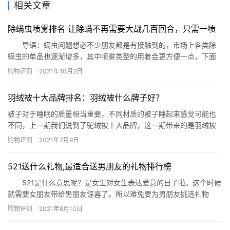
相关文章
除螨虫喷雾排名 让除螨不再需要大战几百回合，只需一喷
导语：螨虫问题想必不少朋友都是有接触到的，市场上各类除
螨虫的单品也逐渐增多，其中喷雾类型的用着会更方便一点，下面
网就整理了除螨虫喷雾排名推荐给有需要的您参考! 一、喜运亨植物
购物评测
2021年10月2日
喷雾剂 在除螨虫喷雾排名中这款喜运亨植物喷雾剂含有的成分
相当温和，清清凉凉的可以用到肌肤上，也没有那种刺鼻的味道，
羽绒被十大品牌排名：羽绒被什么牌子好？
最主要的是很方便携带哦! 二、安速除螨虫喷雾剂 此款单品温
和…
被子对于睡眠的质量相当重要，不同材质的被子睡起来感觉可能也
不同，上一期我们说到了驼绒被十大品牌，这一期带来的是羽绒被
品牌前十介绍。 羽绒被十大品牌排名 1.恒源祥 价格：￥599-
购物评测
2021年7月9日
4698 品牌介绍： 上海恒源祥家用纺织品有限公司，成立于
1998年，拥有恒源祥/悠诗澜/SenSleep感官睡眠等系列品牌，有
521送什么礼物,最适合送男朋友的礼物排行榜
“绒线大王&rdq…
521是什么意思呢？是女生对女生表达爱意的日子啦。这个时候
就需要女朋友带给男朋友惊喜了。所以难免要为男朋友挑选礼物
了。那么521应该送给男生什么礼物呢？下面网为你公布521送什么
购物评测
2021年8月10日
礼物,最适合送男朋友的礼物排行榜。 521送什么礼物,最适合送男朋
友的礼物排行榜 1、浪漫diy小屋 推荐指数：★★★★★