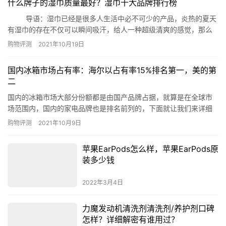
什么牌子的湿巾质量最好？湿巾十大品牌排行榜
管护发精油 3、巴黎卡诗 奇迹红安瓶 4、安…
导语：湿巾已经是很多人生活中必不可少的产品，炎热的夏天
有湿巾的存在不仅可以瞬间吸汗，给人一种超级清爽的感觉，那么
什么牌子的湿巾质量最好呢?哪些品牌的湿巾是深受信赖的呢?今天
购物评测
2021年10月19日
就梳理了湿巾十大品牌排行榜供您参考! 湿巾十大品牌排行榜
1、好奇 2、嗳呵 3、珍爱 4、清风 5、心相
国内冰箱市场占有率：海尔以占有率15%排名第一，美的第
印 6、维达 7、贝亲 8、…
二
国内的冰箱市场大部分份额都是由国产品牌占据，就算是在全球市
场范围内，国内的家电品牌也是排名前列的，下面就让我们来详细
了解一下国内冰箱市场占有率吧。 国内冰箱市场占有率 1.海尔
购物评测
2021年10月9日
2.美的 3.西门子 4.容声 5.美菱 6.卡萨帝
7.康佳 8.TCL 9.三星 10.博世 1. 海尔 青
苹果EarPods怎么样，苹果EarPods原
岛海尔在冰箱领域一直都…
装多少钱
2022年3月4日
力魔发动机清洗剂清洗剂/养护剂口碑
怎样？详细解密有谁用过？