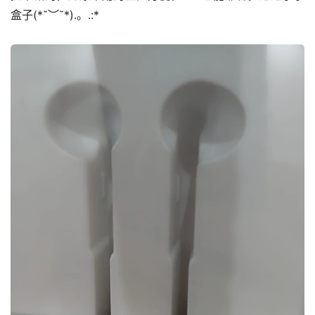
盒子(*˘︶˘*).。.:*