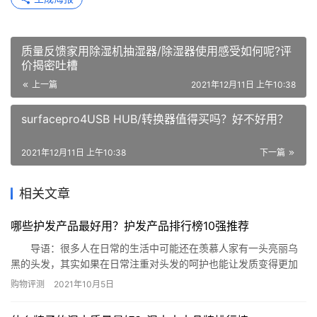
质量反馈家用除湿机抽湿器/除湿器使用感受如何呢?评
价揭密吐槽
上一篇
2021年12月11日 上午10:38
surfacepro4USB HUB/转换器值得买吗？好不好用？
2021年12月11日 上午10:38
下一篇
相关文章
哪些护发产品最好用？护发产品排行榜10强推荐
导语：很多人在日常的生活中可能还在羡慕人家有一头亮丽乌
黑的头发，其实如果在日常注重对头发的呵护也能让发质变得更加
的柔顺健康，那么在市场上有哪些护发产品是质量比较好的呢?今天
购物评测
2021年10月5日
网就整理了护发产品排行榜10强推荐给有需要的您参考! 护发产品排
行榜10强推荐 1、医采 奢美丝滑养护发膜 2、潘婷 钻石双