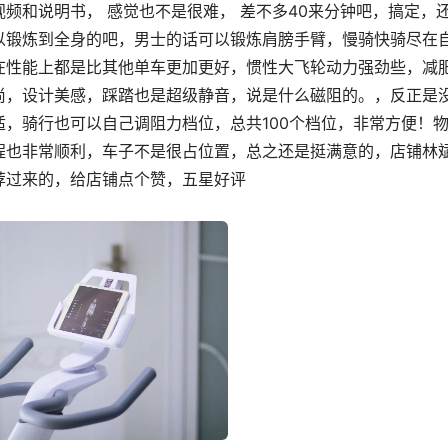
频和说明书， 感觉也不是很难， 差不多40来分钟吧，搞定，
以锻炼到全身的吧，男士的话可以锻炼肩膀手臂，慢骑快骑尽在
在性能上都是比其他单车更加更好，惯性大飞轮动力强劲些，减
尚，设计美感，踩踏也是超级静音，说是什么磁阻的。，反正是
，骑行也可以自己调阻力档位，总共100个档位，非常方便！
程也非常顺利，车子不是很占位置，总之还是挺满意的，店铺林
荐过来的，给店铺点个赞，五星好评