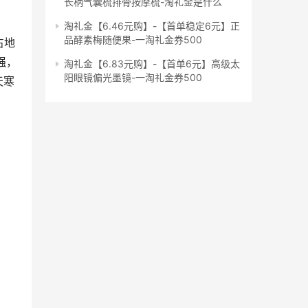
长柄气囊梳排骨按摩梳-淘礼金是什么
淘礼金【6.46元购】-【首单稳定6元】正
品酵素梅随便果-一淘礼金券500
占地
强，
淘礼金【6.83元购】-【首单6元】高级太
阳眼镜偏光墨镜-一淘礼金券500
天寒