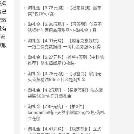
还挺
淘礼金【3.78元购】-【稳定签到】魔芋
自己
爽2包(10小袋)-
肥效
淘礼金【6.98元购】-【可签到】创意不
没有
锈钢铲勺家用商用甜品勺-淘礼金工具
物流
淘礼金【4.91元购】-【塔菲克旗舰店】
斌服
一拖三快充数据线-一淘礼金券怎么获得
淘礼金【6.27元购】-首单+签到【中科院
推荐】杀虫蟑螂屋10枚装-
淘礼金【3.78元购】-【可签到】家用无
火香薰精油50ml-什么是淘礼金
淘礼金【4.2元购】-【稳定签到】洗衣液
袋装500ml-东升淘礼金
淘礼金【7.89元购】-【拍3件】
lunedemiel纯正天然小罐蜜25g*3瓶-淘礼
金在哪
淘礼金【4.41元购】-【稳定签到】立式