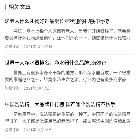
相关文章
送老人什么礼物好？最受长辈欢迎的礼物排行榜
导语：基本上每个人家都有老人，当我们开始赚钱了，就会想
着买点什么礼物送给他们，让他们开心一下，到底该送什么比较好
呢?这里网小编给你一些建议吧。 最受长辈欢迎的礼物排行榜
购物评测
2021年10月23日
1、手机 2、衣服 3、血压计 4、植物 5、照片集
6、放大镜 7、足浴盆 8、按摩器 9、茶叶
世界十大净水器排名，净水器什么品牌比较好？
10、多陪伴 1、手机 老人在家里总是…
世界上有很多水源不干净的地方，那么净水器就成了一个很重
要的家庭电器之一，毕竟水乃生命之源。行业内也有很多商家品
牌，净水器什么品牌的比较好呢?下面带来世界净水器品牌详情。 世
购物评测
2021年7月17日
界十大净水器排名 1.A.O.史密斯 价格：￥2399 品牌介
绍：艾欧史密斯(中国)热水器有限公司，A.O.史密斯，始创于1874
​中国洗洁精十大品牌排行榜 国产哪个洗洁精不伤手
年，美国热水专家，家庭中央供热水系统的倡导者，…
厨房用品中，洗洁精是最重要的一种了。中国国产的洗洁精品
牌很多，大多都是清洁用品的老品牌了。那么哪些中国洗洁精品牌
最值得购买呢？下面网为你推荐中国洗洁精十大品牌排行榜，看看
购物评测
2021年10月16日
国产洗洁精有哪些值得信赖的品牌。 中国洗洁精品牌排行榜：