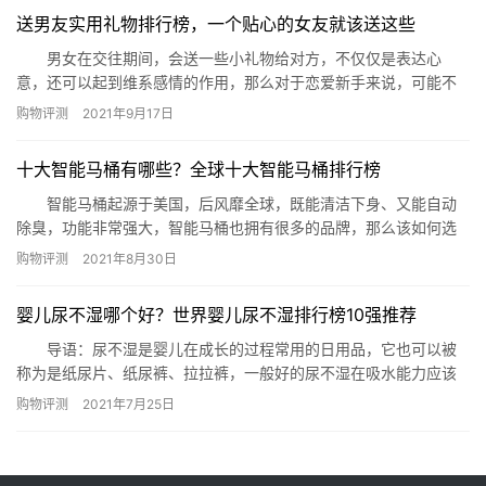
榄菊洗洁精、白猫洗洁精、超能离子去油洗洁精、雕牌 高效洗洁
送男友实用礼物排行榜，一个贴心的女友就该送这些
精、绿伞 柠檬洗洁精、洛娃洗洁精、高富力 ACO除菌洗洁精、立白
洗洁…
男女在交往期间，会送一些小礼物给对方，不仅仅是表达心
意，还可以起到维系感情的作用，那么对于恋爱新手来说，可能不
知道什么样的礼物合适。那么今天就由小编来为大家列出送男友实
购物评测
2021年9月17日
用礼物排行榜，给您做个参考。 一、皮带 皮带是生活中经
常要用到的定西，所以说想要送给男友实用型的礼物，皮带一定是
十大智能马桶有哪些？全球十大智能马桶排行榜
最好的选择，这也显得你会特别关心男友的日常生活，男友收到了
也会开心。…
智能马桶起源于美国，后风靡全球，既能清洁下身、又能自动
除臭，功能非常强大，智能马桶也拥有很多的品牌，那么该如何选
择智能马桶，这里准备了十大智能马桶，让大家能更好的参考选
购物评测
2021年8月30日
择。 全球十大智能马桶排行榜 1、科勒卫浴 2、箭牌卫浴
3、九牧卫浴 4、法恩莎卫浴 5、恒洁卫浴 6、杜
婴儿尿不湿哪个好？世界婴儿尿不湿排行榜10强推荐
拉维特 7、惠达卫浴 8、和成卫浴 9、东鹏…
导语：尿不湿是婴儿在成长的过程常用的日用品，它也可以被
称为是纸尿片、纸尿裤、拉拉裤，一般好的尿不湿在吸水能力应该
十分强大，而且也能减少红屁屁现象的出现，那么哪些婴儿尿不湿
购物评测
2021年7月25日
是最好的呢?下面网就推荐十款给有需要的您参考! 世界婴儿尿不湿
排行榜10强推荐 一、菲比婴儿纸尿裤 推荐理由：菲比家的
这款产品在世界婴儿尿不湿排行榜10强推荐中非常适合6-11K…