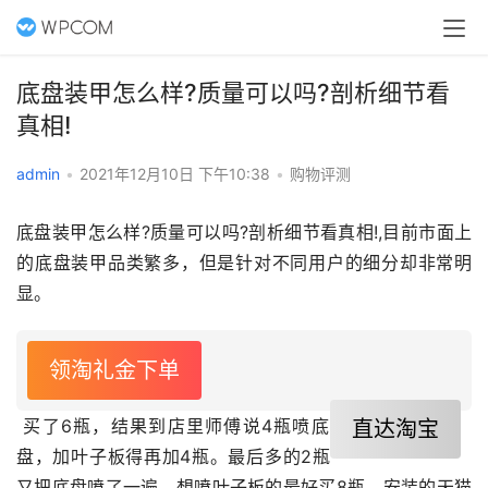
底盘装甲怎么样?质量可以吗?剖析细节看
真相!
admin
•
2021年12月10日 下午10:38
•
购物评测
底盘装甲怎么样?质量可以吗?剖析细节看真相!,目前市面上
的底盘装甲品类繁多，但是针对不同用户的细分却非常明
显。
领淘礼金下单
 买了6瓶，结果到店里师傅说4瓶喷底
直达淘宝
盘，加叶子板得再加4瓶。最后多的2瓶
又把底盘喷了一遍。想喷叶子板的最好买8瓶。安装的天猫