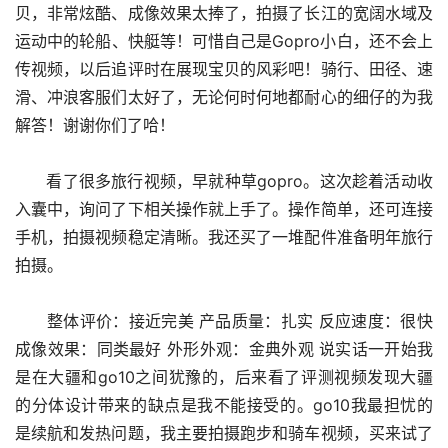
贝，非常炫酷、成像效果太捧了，拍摄了长江的宽阔水域及
运动中的轮船、快艇等！可惜自己是Gopro小白，还不会上
传视频，以后追评时在展现宝贝的风彩吧！骑行、田径、速
滑、冲浪客服们太好了，无论何时何地都耐心的细仔的为我
解答！谢谢你们了哈！
      看了很多旅行视频，早就种草gopro。这次趁着活动收
入囊中，询问了下相关操作就上手了。操作简单，还可连接
手机，拍摄视频稳定清晰。我还买了一堆配件准备明年旅行
拍摄。
      整体评价：接近完美 产品质量：扎实 反应速度：很快 
成像效果：同类最好 外形外观：金典外观 说实话一开始我
是在大疆和go10之间犹豫的，后来看了评测视频发现大疆
的分体设计带来的缺点是我不能接受的。go10我最担忧的
是续航和发热问题，我主要拍摄跑步和骑车视频，买来试了