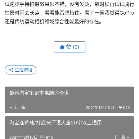
试跑步手持拍摄效果很不错，没有发烫，到时候再试试骑行
拍摄时间会长点，看看能否坚持住。看了一圈我觉得GoPro
还是传统运动相机领域综合性能最好的存在。
赞
(0)
生成海报
最新淘宝笔记本电脑评价语
上一篇
2021年12月10日 下午8:15
淘宝连裤袜/打底袜评语大全20字以上通用
2021年12月10日 下午8:15
下一篇