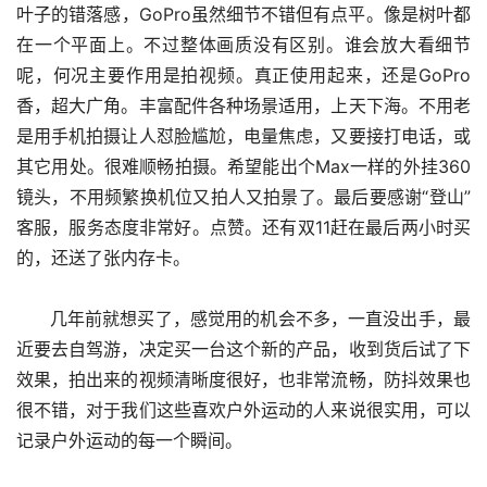
叶子的错落感，GoPro虽然细节不错但有点平。像是树叶都
在一个平面上。不过整体画质没有区别。谁会放大看细节
呢，何况主要作用是拍视频。真正使用起来，还是GoPro
香，超大广角。丰富配件各种场景适用，上天下海。不用老
是用手机拍摄让人怼脸尴尬，电量焦虑，又要接打电话，或
其它用处。很难顺畅拍摄。希望能出个Max一样的外挂360
镜头，不用频繁换机位又拍人又拍景了。最后要感谢“登山”
客服，服务态度非常好。点赞。还有双11赶在最后两小时买
的，还送了张内存卡。
      几年前就想买了，感觉用的机会不多，一直没出手，最
近要去自驾游，决定买一台这个新的产品，收到货后试了下
效果，拍出来的视频清晰度很好，也非常流畅，防抖效果也
很不错，对于我们这些喜欢户外运动的人来说很实用，可以
记录户外运动的每一个瞬间。