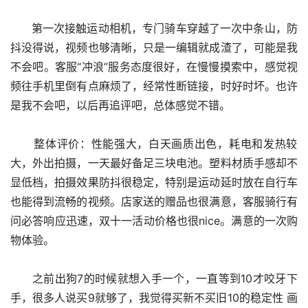
      第一次接触运动相机，专门骑车穿越了一次中条山，防
抖没得说，视频也够清晰，只是一编辑就成渣了，可能是我
不会吧。客服“冲浪”服务态度很好，在慢慢摸索中，感觉视
频往手机里倒有点麻烦了，经常性断链接，时好时坏。也许
是我不会吧，以后再追评吧，总体感觉不错。
      整体评价：性能强大，白天画质出色，耗电和发热较
大，外出拍摄，一天最好备足三块电池。塑料材质手感却不
显低档，拍摄效果防抖很稳定，特别是运动延时放在自行车
也能得到流畅的视频。店家送的赠品也很满意，客服骑行有
问必答响应迅速，双十一活动价格也很nice。满意的一次购
物体验。
      之前出狗7的时候就想入手一个，一直等到10才咬牙下
手，很多人说买9就够了，我觉得买新不买旧10的稳定性 画