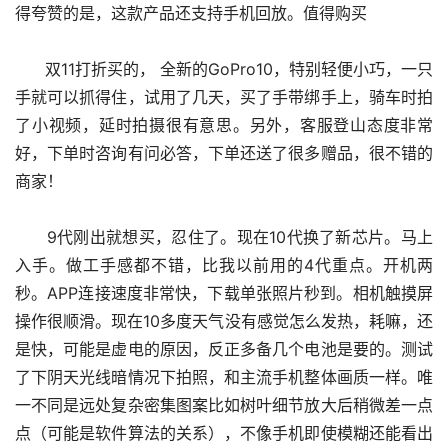
得夸赞的是，这款产品还支持手机回放。值得购买
      双11打折买的， 全新的GoPro10，特别轻便小巧，一只
手就可以抓得住，试用了几天，买了手带绑手上，骑车时拍
了小视频，延时拍摄很有意思。另外，客服登山态度非常
好，下单时咨询有问必答，下单还送了很多赠品，很不错的
商家！
      9代刚出就想买，忍住了。现在10代换了新芯片。马上
入手。做工手感都不错，比我以前用的4代重点。开机两
秒。APP连接速度非常快，下载单张照片秒到。相机触摸屏
操作很顺滑。现在10多度天气没有感觉怎么发热，耗嘛，还
是快，可能是虚电的原因，反正多备几个电池是要的。测试
了下阴天光线暗情况下拍照，和主流手机整体画质一样。唯
一不同是远处复杂密集图案比如树叶细节放大后稍微差一点
点（可能是软件算法的关系），不像手机即使模糊还能看出