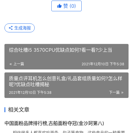
赞
(0)
生成海报
综合吐槽i5 3570CPU优缺点如何?看一看?少上当
上一篇
2021年12月10日 下午5:38
质量点评耳机怎么创意礼盒/礼品套组质量如何?怎么样
呢?优缺点吐槽揭秘
2021年12月10日 下午5:38
下一篇
相关文章
中国面粉品牌排行榜,古船面粉夺冠(金沙珂第八)
相信很多人都喜欢吃面条、包子等食物，这些食品的一种重要