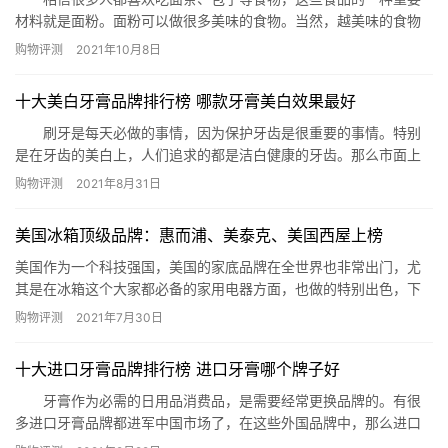
材料就是面粉。面粉可以做很多美味的食物。当然，越美味的食物
对面粉质量的要求就越高，下面网为你公布中国面粉品牌排行榜,看
购物评测
2021年10月8日
看哪些面粉品牌在我国销量最高。 中国面粉品牌排行榜 排名 品
牌 市场占有率 1、古船，8.3% 2、香满园，6.85%
​十大美白牙膏品牌排行榜 哪款牙膏美白效果最好
3、金龙鱼，6.80% 4、河套，5.35%…
刷牙是每天必做的事情，因为保护牙齿是很重要的事情。特别
是在牙齿的美白上，人们追求的都是洁白健康的牙齿。那么市面上
美白牙膏有哪些品牌呢？下面(phb123.com)就为你推荐美白牙膏品
购物评测
2021年8月31日
牌排行榜，看看哪些牙膏的美白效果最好吧。 美白牙膏品牌排
行榜：狮王White&white 美白牙膏、佳洁士炫白牙膏、黑人美白牙
美国冰箱顶级品牌：惠而浦、美泰克、美国西屋上榜
膏、玛尔斯牙膏、舒适达牙膏、花王 (…
美国作为一个科技强国，美国的家底品牌在全世界也非常出门，尤
其是在冰箱这个大家都必备的家用电器方面，也做的特别出色，下
面就让我们来详细了解一下美国冰箱顶级品牌都有哪些吧。 美国冰
购物评测
2021年7月30日
箱顶级品牌 1.惠而浦 2.美泰克 3.美国魔厨 4.GE通
用 5.凯膳怡 6.Kelvinator 7.Frigidaire 8.赛默飞世
十大进口牙膏品牌排行榜 进口牙膏哪个牌子好
尔 9….
牙膏作为必需的日用品消费品，是需要经常更换品牌的。有很
多进口牙膏品牌都进军中国市场了，在这些外国品牌中，那么进口
品牌最好呢？下面(phb123.com)就为你推荐进口牙膏品牌排行榜，