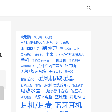
4元购
6元购
7元购
乒乓底板
MP3/MP4/iPod/录音笔
剃须刀
乘用车轮胎
厨房冰箱
同上
小米
小米官方旗舰店
耕
固态硬盘
对讲机
手机
手机耳机
手机保护套/壳
手机贴膜
拉杆广场音箱/户外音响
手机零部件
无线/蓝牙音箱
无线鼠标
显示器
暖风机/取暖器
智能音箱
游戏电竞头戴耳机
有线鼠标
机箱
瑞士腕表
电热水壶
破壁机
电脑多媒体音箱
篮球鞋
羽毛球拍
笔记本电脑
移动电源
耳机/耳麦
蓝牙耳机