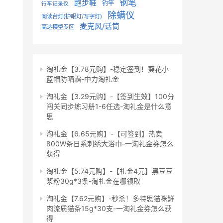
钢笔
跑步鞋
钓竿
行车记录仪
除螨仪
阅读台灯(护眼灯/写字灯)
麦克风/话筒
高达模型专区
淘礼金【3.78元购】-稳定签到！葵花小
蓝帽防晒霜-中力淘礼金
淘礼金【3.29元购】-【签到生效】100分
闯关同步练习册1-6任选-淘礼金是什么意
思
淘礼金【6.65元购】-【可签到】热卖
800W条日系刺绣大浴巾-一淘礼金券怎么
获得
淘礼金【5.74元购】-【礼金4元】黑豆豆
浆粉30g*3条-淘礼金在哪领取
淘礼金【7.62元购】-秒杀！多特思猫咪鲜
肉流质猫条15g*30支-一淘礼金券怎么获
得