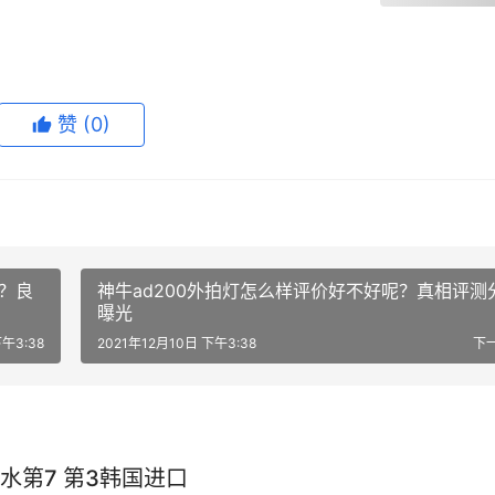
赞
(0)
样？良
神牛ad200外拍灯怎么样评价好不好呢？真相评测
曝光
下午3:38
2021年12月10日 下午3:38
下
水第7 第3韩国进口