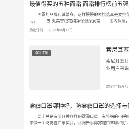
最值得买的五种面霜 面霜排行榜前五强
面霜的品牌和其繁多，这样慢慢的去挑选真是要挑花
助。 五.丸美雪绒花纯净保湿深润霜 由内保湿，由外
网友的话：很保湿，嫩嫩的，非常有弹性 四.露得
购物评测
2021年9月17日
索尼耳塞
购物评测
索尼耳塞耳
业用户来说
说，在挑选
直以来都是
2021年12月1
对于电子产
主要原因…
雾霾口罩哪种好，防雾霾口罩的选择与
网上总是有买各种各样的雾霾口罩，有特殊的带呼吸阀
来做一个防雾霾口罩实验，让网告诉你雾霾口罩哪种
通电后，风机转动时带动气体向下流动，将口罩套在