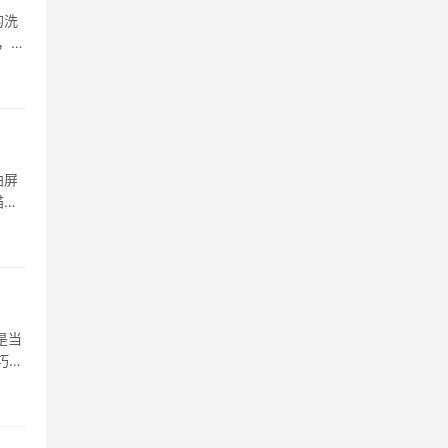
的洗
，洗
曲屏
猫卡
颜色
是当
巧克