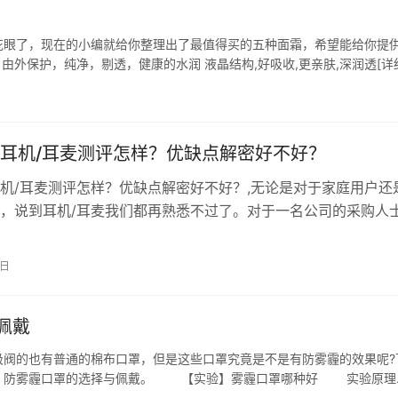
眼了，现在的小编就给你整理出了最值得买的五种面霜，希望能给你提
保护，纯净，剔透，健康的水润 液晶结构,好吸收,更亲肤,深润透[详
清晶湛焕白乳霜 蕴含天然美白生机精华，扫除暗哑，令肌肤均匀透亮…
耳机/耳麦测评怎样？优缺点解密好不好？
机/耳麦测评怎样？优缺点解密好不好？,无论是对于家庭用户还
，说到耳机/耳麦我们都再熟悉不过了。对于一名公司的采购人
一台耳机/耳麦时尤其要考虑成本问题。 领淘礼金下单 直达淘宝
对索尼品牌情有独钟，从最早期的数码相机，到耳机，日本人真
3日
品的品质要求真的是精益求精，所以，也是我喜欢购买索尼耳机
佩戴
的也有普通的棉布口罩，但是这些口罩究竟是不是有防雾霾的效果呢?
好，防雾霾口罩的选择与佩戴。 【实验】雾霾口罩哪种好 实验原理
入风口，在风机的作用下，气体透过口罩从入风口进入测量腔中，分别