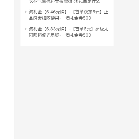
长柄气囊梳排骨按摩梳-淘礼金是什么
淘礼金【6.46元购】-【首单稳定6元】正
品酵素梅随便果-一淘礼金券500
淘礼金【6.83元购】-【首单6元】高级太
阳眼镜偏光墨镜-一淘礼金券500