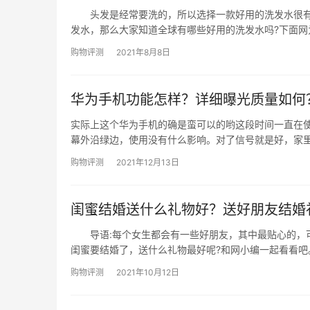
头发是经常要洗的，所以选择一款好用的洗发水很有
发水，那么大家知道全球有哪些好用的洗发水吗?下面
发水最好的是什么牌子。 全球超好用的十大洗发水盘点 1
购物评测
2021年8月8日
华为手机功能怎样？详细曝光质量如何
实际上这个华为手机的确是蛮可以的哟这段时间一直在
幕外沿绿边，使用没有什么影响。对了信号就是好，家
充值购买。拍照效果：相对于价钱来说拍照效果还可以
购物评测
2021年12月13日
不均匀，就这…
闺蜜结婚送什么礼物好？送好朋友结婚
导语:每个女生都会有一些好朋友，其中最贴心的，可
闺蜜要结婚了，送什么礼物最好呢?和网小编一起看看
力 4、珍珠首饰 5、鲜花 6、护肤品 7
购物评测
2021年10月12日