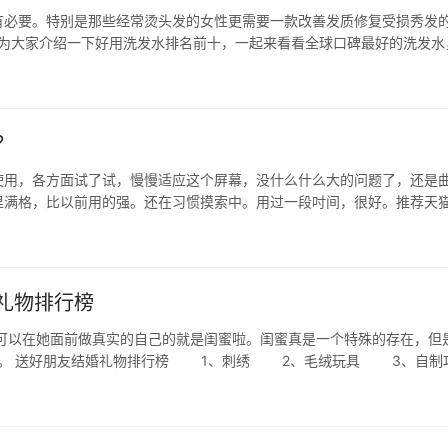
必要。特别是那些经常烫头发的女性更需要一款改善发质修复受损秀发
网为大家介绍一下好用洗发水排名前十，一起来看看全球口碑最好的洗发水
、美国Avalon阿瓦隆洗发水 2、kiehl's氨基酸…
？
使用，各方面试了试，慢慢适应这个屏幕，没什么什么大的问题了，还是
里满格，比以前用的强。还在习惯摸索中。用过一段吋间，很好。推荐天
吧，录像效果更是非常差，画质感人，拍人脸在自然光下都会一块一块的
礼物排行榜
以在她面前做真实的自己的就是闺蜜啦。闺蜜真是一个特殊的存在，但
吧。 送好朋友结婚礼物排行榜 1、刺绣 2、毛绒玩具 3、自制
、床上用品 8、情侣夜灯 9、婚庆剪纸 10、…