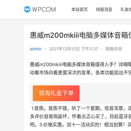
本站首页
线报消息
礼金
惠威m200mkiii电脑多媒体
admin
•
2021年12月10日 下午3:37
•
购物评测
惠威m200mkiii电脑多媒体音箱值得入手？
动着市场向着更度深次的变革，各类功能层出不
领淘礼金下单
 1.音质。音质不错，听了一个星期，低音浑厚，适合古典乐，当桌面音箱够用了。2.质量。看了很
多评价容易瑕疵坏，怀着忐忑心买了，目前蓝牙
吧。3.价格实惠。双十一活动买的！相当划算！