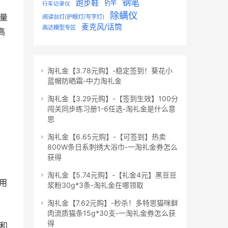
钢笔
跑步鞋
钓竿
行车记录仪
除螨仪
音量
阅读台灯(护眼灯/写字灯)
麦克风/话筒
高达模型专区
高
淘礼金【3.78元购】-稳定签到！葵花小
蓝帽防晒霜-中力淘礼金
淘礼金【3.29元购】-【签到生效】100分
闯关同步练习册1-6任选-淘礼金是什么意
思
淘礼金【6.65元购】-【可签到】热卖
800W条日系刺绣大浴巾-一淘礼金券怎么
获得
淘礼金【5.74元购】-【礼金4元】黑豆豆
用
浆粉30g*3条-淘礼金在哪领取
淘礼金【7.62元购】-秒杀！多特思猫咪鲜
肉流质猫条15g*30支-一淘礼金券怎么获
得
是和