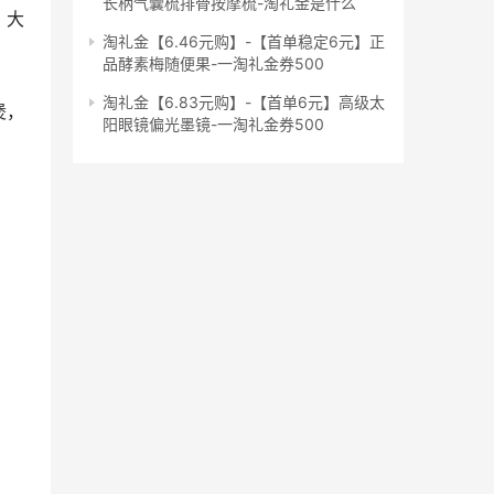
长柄气囊梳排骨按摩梳-淘礼金是什么
，大
淘礼金【6.46元购】-【首单稳定6元】正
品酵素梅随便果-一淘礼金券500
淘礼金【6.83元购】-【首单6元】高级太
煲，
阳眼镜偏光墨镜-一淘礼金券500