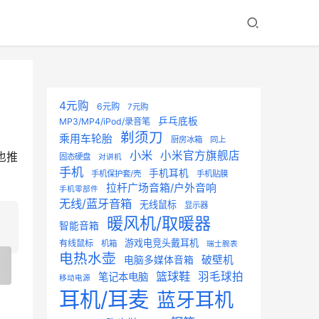
4元购
6元购
7元购
乒乓底板
MP3/MP4/iPod/录音笔
剃须刀
乘用车轮胎
厨房冰箱
同上
小米
小米官方旗舰店
也推
固态硬盘
对讲机
手机
手机耳机
手机保护套/壳
手机贴膜
拉杆广场音箱/户外音响
手机零部件
无线/蓝牙音箱
无线鼠标
显示器
暖风机/取暖器
智能音箱
游戏电竞头戴耳机
有线鼠标
机箱
瑞士腕表
电热水壶
破壁机
电脑多媒体音箱
篮球鞋
羽毛球拍
笔记本电脑
移动电源
耳机/耳麦
蓝牙耳机