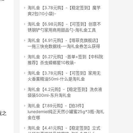
淘礼金【3.78元购】-【稳定签到】魔芋
爽2包(10小袋)-
淘礼金【6.98元购】-【可签到】创意不
锈钢铲勺家用商用甜品勺-淘礼金工具
淘礼金【4.91元购】-【塔菲克旗舰店】
一拖三快充数据线-一淘礼金券怎么获得
淘礼金【6.27元购】-首单+签到【中科院
推荐】杀虫蟑螂屋10枚装-
淘礼金【3.78元购】-【可签到】家用无
火香薰精油50ml-什么是淘礼金
淘礼金【4.2元购】-【稳定签到】洗衣液
袋装500ml-东升淘礼金
淘礼金【7.89元购】-【拍3件】
lunedemiel纯正天然小罐蜜25g*3瓶-淘礼
我之
金在哪
淘礼金【4.41元购】-【稳定签到】立式