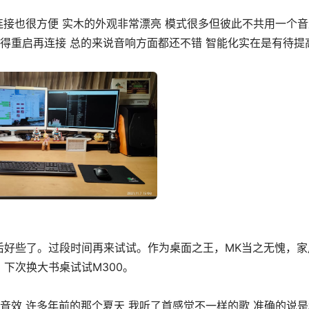
连接也很方便 实木的外观非常漂亮 模式很多但彼此不共用一个
就得重启再连接 总的来说音响方面都还不错 智能化实在是有待提
后好些了。过段时间再来试试。作为桌面之王，MK当之无愧，家
下次换大书桌试试M300。
音效 许多年前的那个夏天 我听了首感觉不一样的歌 准确的说