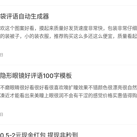
活动地址：斗鱼APP
袋评语自动生成器
欢这个图案好看，摸起来质量好发货速度非常快，包装非常仔细
的装被子，小的装衣服，推荐购买这么多还这么便宜，质量看起
的是物美价廉值得购买 这个用起来挺方便的，主要是可以保护
么的不发霉，而且抽真空以后占的地方也小了，一点不占空间，
0日
上面还空很多空间真是家居必备啊，很实用，节省了不少空间，
这个尺…
隐形眼镜好评语100字模板
不磨眼睛很好看很好看很喜欢噢 扩瞳效果不错颜色很漂亮很自
凑近才能看出来美瞳上眼很润不会有干涩的感觉价格实惠值得购
很快会再来回购的 最近开始戴美瞳 我个人特别喜欢紫色 而且不
这个真的戴着很舒服 完全没有任何不适 我之前买的就会戴进去就
0日
么舒适 这个真的好好 盒子也超级可爱 价格也很平价 太爱了 以
0.5-2元现金红包 提现非秒到