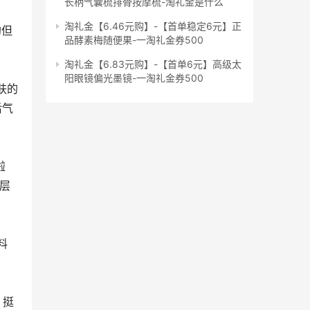
长柄气囊梳排骨按摩梳-淘礼金是什么
淘礼金【6.46元购】-【首单稳定6元】正
品酵素梅随便果-一淘礼金券500
淘礼金【6.83元购】-【首单6元】高级太
阳眼镜偏光墨镜-一淘礼金券500
后气
层