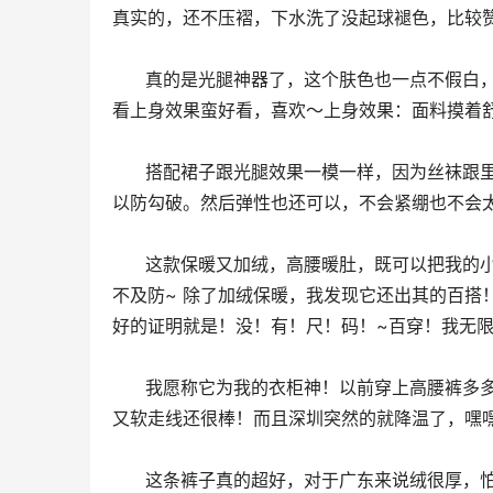
真实的，还不压褶，下水洗了没起球褪色，比较
      真的是光腿神器了，这个肤色也一点不假白，也不会黑，膝盖骨那里的轮廓清晰 ，舒适度：柔柔的感觉显瘦又好
看上身效果蛮好看，喜欢～上身效果：面料摸着
      搭配裙子跟光腿效果一模一样，因为丝袜跟里边的绒是分开的，但是也不会穿着不方便，就是注意指甲不要太长
以防勾破。然后弹性也还可以，不会紧绷也不会
      这款保暖又加绒，高腰暖肚，既可以把我的小肚子遮住！收腹的同时还能保暖肚子！还好提前入，没有被冷的猝
不及防~ 除了加绒保暖，我发现它还出其的百搭！
好的证明就是！没！有！尺！码！~百穿！我无
      我愿称它为我的衣柜神！以前穿上高腰裤多多少少都会卡裆，女孩子都懂得哈～难免不舒服,但是它真的好绝啊，
又软走线还很棒！而且深圳突然的就降温了，嘿
      这条裤子真的超好，对于广东来说绒很厚，怕冷的我一条过冬，弹力不错，蹲下丝毫不紧绷调档，我买了一条朋