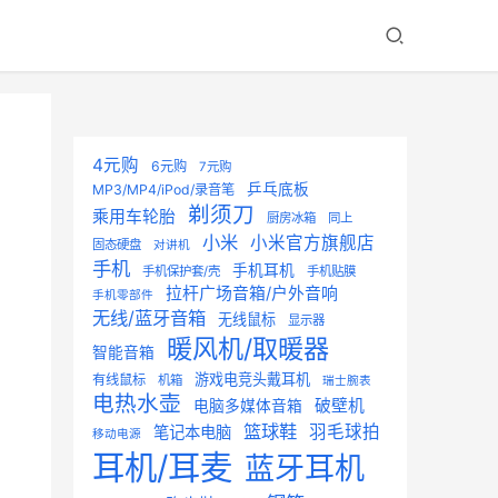
4元购
6元购
7元购
乒乓底板
MP3/MP4/iPod/录音笔
剃须刀
乘用车轮胎
厨房冰箱
同上
小米
小米官方旗舰店
固态硬盘
对讲机
手机
手机耳机
手机保护套/壳
手机贴膜
拉杆广场音箱/户外音响
手机零部件
无线/蓝牙音箱
无线鼠标
显示器
暖风机/取暖器
智能音箱
游戏电竞头戴耳机
有线鼠标
机箱
瑞士腕表
电热水壶
破壁机
电脑多媒体音箱
篮球鞋
羽毛球拍
笔记本电脑
移动电源
耳机/耳麦
蓝牙耳机