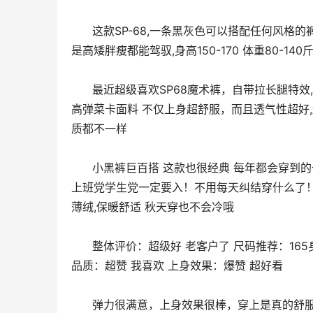
      这款SP-68,一条黑灰色可以搭配任何风格的裤子,不容易起球抽丝,重要的是非常显瘦！显瘦！显瘦,它是均码的但
是高矮胖瘦都能驾驭,身高150-170 体重80-1
      最近超级喜欢SP68魔术裤，自带拉长腿特效,而且一点都不挑人，可以随心配各种衣服都hin好看,采用柔软亲肤的
高弹菜卡面料 不仅上身超舒服，而且透气性超好
质都不一样
      小黑裤巨百搭 这款也很经典 每年都会穿到的一款修身小黑裤 懒人穿搭 不知道怎么穿的时候就选这一条没错啦 
上班党学生党一定要入！不用每天纠结穿什么了！
薄绒,保暖舒适 秋天穿也不会冷哦
      整体评价：超级好 老客户了 尺码推荐：165身高 体重52刚刚好 舒适 厚薄度：适中 不是很厚的 初冬够了 面料
品质：超赞 我喜欢 上身效果：爆赞 超好看
      弹力很满意，上身效果很棒，穿上是真的舒服，腰上也不会勒肚子，洗了也没掉色，这次是真的淘到宝贝了，挺