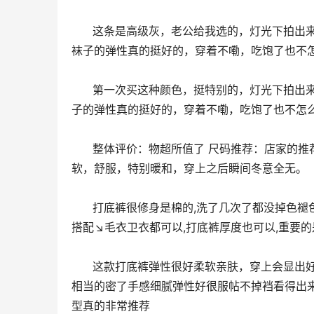
      这条是高级灰，老公给我选的，灯光下拍出来比较白，实际稍深色一点。另一条是奶茶色亲们对比下。薄绒的，
袜子的弹性真的挺好的，穿着不嘞，吃饱了也不
      第一次买这种颜色，挺特别的，灯光下拍出来比较白，实际深色一点，应该类似浅咖色吧，另一条是高级灰。袜
子的弹性真的挺好的，穿着不嘞，吃饱了也不怎
      整体评价：物超所值了 尺码推荐：店家的推荐挺准的 厚薄度：超级厚 面料品质：挺好的 上身效果：贴身，柔
软，舒服，特别暖和，穿上之后瞬间冬意全无。
      打底裤很修身是棉的,洗了几次了都没掉色褪色的情况,质量出错,很耐穿的不会变形显得腿型很好看,修饰身形可以
搭配↘毛衣卫衣都可以,打底裤厚度也可以,重要
      这款打底裤弹性很好柔软亲肤，穿上会显出好看的腿型，不是那种会起球的料子贴身不紧绷，里面的走线也算是
相当的密了手感细腻弹性好很服帖不掉裆看得出
型真的非常推荐