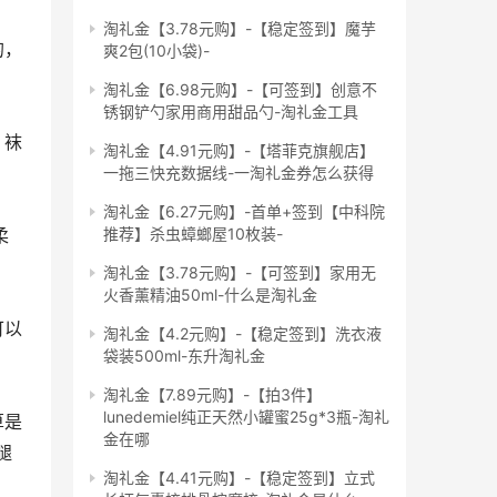
淘礼金【3.78元购】-【稳定签到】魔芋
爽2包(10小袋)-
淘礼金【6.98元购】-【可签到】创意不
锈钢铲勺家用商用甜品勺-淘礼金工具
淘礼金【4.91元购】-【塔菲克旗舰店】
一拖三快充数据线-一淘礼金券怎么获得
淘礼金【6.27元购】-首单+签到【中科院
推荐】杀虫蟑螂屋10枚装-
淘礼金【3.78元购】-【可签到】家用无
火香薰精油50ml-什么是淘礼金
淘礼金【4.2元购】-【稳定签到】洗衣液
袋装500ml-东升淘礼金
淘礼金【7.89元购】-【拍3件】
lunedemiel纯正天然小罐蜜25g*3瓶-淘礼
金在哪
腿
淘礼金【4.41元购】-【稳定签到】立式