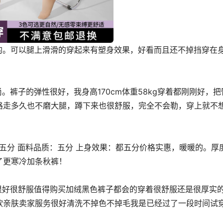
路走多久也不磨大腿，蹲下来也很舒服，完全不会勒，穿上就不
了更寒冷加条秋裤！
软亲肤卖家服务﻿很好清﻿洗不掉色不掉毛我是已经过了一段时﻿间试