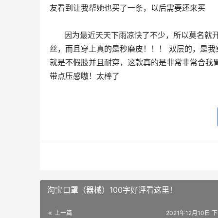
友看到让我帮她也买了一条，以后需要还来买
      因为最近天天下雨凉快了不少，所以莫名就开始期待冬天了 穿小裙裙当然少不了光腿神器啦！这款不仅不容易勾
丝，而且穿上真的是秒磨皮！！！ 双层的，是
就是不假肢并且耐穿，这款真的是非常非常合我胃口了！ 宝
带点压感嗷！太棒了
淘宝口罩（器械）100字好评看这里！
上一篇
2021年12月10日 下