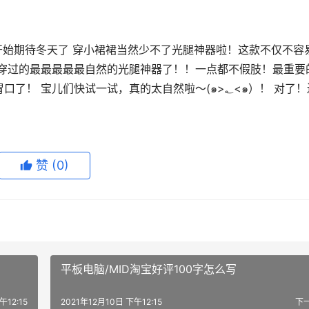
我穿过的最最最最最自然的光腿神器了！！一点都不假肢！最重要
儿们快试一试，真的太自然啦～(๑>؂<๑）！ 对了！还
赞
(0)
平板电脑/MID淘宝好评100字怎么写
午12:15
2021年12月10日 下午12:15
下