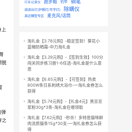
钢笔
跑步鞋
钓竿
行车记录仪
除螨仪
阅读台灯(护眼灯/写字灯)
麦克风/话筒
高达模型专区
淘礼金【3.78元购】-稳定签到！葵花小
蓝帽防晒霜-中力淘礼金
淘礼金【3.29元购】-【签到生效】100分
想脱
闯关同步练习册1-6任选-淘礼金是什么意
思
淘礼金【6.65元购】-【可签到】热卖
800W条日系刺绣大浴巾-一淘礼金券怎么
获得
淘礼金【5.74元购】-【礼金4元】黑豆豆
浆粉30g*3条-淘礼金在哪领取
淘礼金【7.62元购】-秒杀！多特思猫咪鲜
穿之
肉流质猫条15g*30支-一淘礼金券怎么获
得