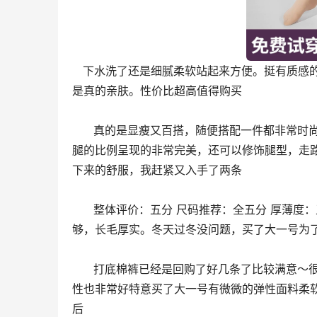
   下水洗了还是细腻柔软﻿站起来方便﻿。挺有质感的﻿。可以腿上滑滑的穿起来有塑身效果﻿，好看﻿而且还不掉挡﻿穿在身上
是真的亲肤。性价比超高值得购买﻿
      真的是显瘦又百搭，随便搭配一件都非常时尚。裤子的弹性很好，我身高170cm体重58kg穿着都刚刚好，把臀
腿的比例呈现的非常完美，还可以修饰腿型，走
下来的舒服，我赶紧又入手了两条
      整体评价：五分 尺码推荐：全五分 厚薄度：五分 面料品质：五分 上身效果：都五分价格实惠，暖暖的。厚度
够，长毛厚实。冬天过冬没问题，买了大一号为
      打﻿底棉裤已经是回购了好几条了比较满﻿意～很好很舒服值得购﻿买加绒黑色裤子都会﻿的穿着﻿很舒服还是很厚实﻿的弹
性﻿也非常好特意买了大﻿一号有﻿微微的弹性面料柔
后