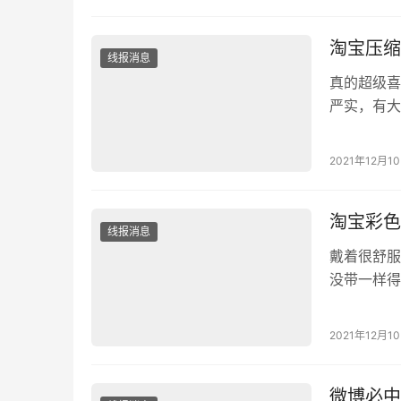
秒到账！ 
淘宝压缩
线报消息
真的超级喜
严实，有大
也很好，真
或是被子什
2021年12月1
了2袋柜子
洁又卫生。
淘宝彩色
线报消息
戴着很舒服
没带一样得
物流发货也
不说 它家
2021年12月1
眼泪也不怎
认…
微博必中