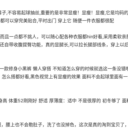
40斤都可以穿完美贴合,平时出门 穿上它 随便一件衣服都很配
,还自带收腹提臀功能，真的显腿长,可以拉长腿部线条，穿上以
怎么搭都好看,黑色视觉上有显瘦的效果 面料不会起球里面有一