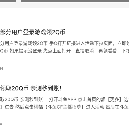
部分用户登录游戏领2Q币
分用户登录游戏领2Q币 手Q打开链接进入活动下拉页面，立即
Q币 如果提示没登录 先点上面打开，直接取消，再领看看！下
任务领抽奖机会抽奖，可抽随机Q币！ 活动地址：
sourl.cn/83fLKT 手Q扫码：
1日
领取20Q币 亲测秒到账！
取20Q币 亲测秒到账！ 打开斗鱼APP 点击首页的额【更多】选
】进去 然后点击横幅【斗鱼CF主播招募】进入活动 然后在斗鱼
回活动绑定角色后即可免费领取20Q币 不需要直播穿越火线都
因为是今天播了金铲铲 所以直接在活动页面绑定角色后领取了20
9日