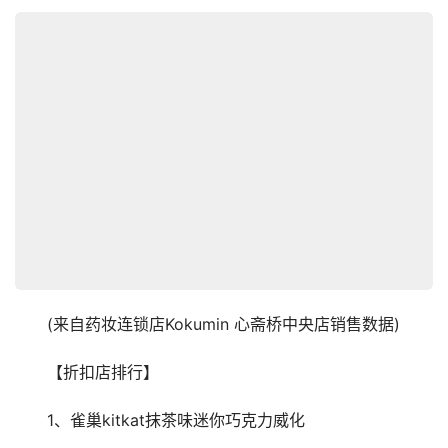
　　(来自药妆连锁店Kokumin 心斋桥中央店销售数据)
　　【折扣店排行】
　　1、雀巢kitkat抹茶味迷你巧克力威化