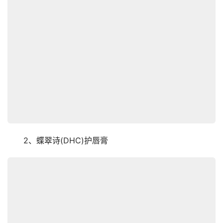
　　2、蝶翠诗(DHC)护唇膏