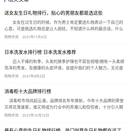
送女友生日礼物排行，贴心的男朋友都是选这些
女友在过生日的时候，作为男士肯定要送礼物表达一下自己的
心意，可是挑选礼物总是让人困扰，不知道什么样的最合适，什么
样的最符合女友的心意。那么今天就由小编来为大家列出送女友生
购物评测
2021年11月4日
日礼物排行，给您的购买做个参考。 一、化妆品 女生对于
化妆品都是没有抵抗力的，所以小编很推荐各位男生可以在女友生
日本洗发水排行榜 日本洗发水推荐
日的时候，选一些比较实用的彩妆产品，比如腮红、口红以及粉底
液等等。…
迈入干燥的秋季，头发的换季护理也不容忽视哦!拥有一头柔顺
亮泽的秀发，及健康的头皮环境，会提升我们的个人魅力，无论是
女生还是男生，都应该对头皮护理重视起来!今天，网
购物评测
2021年9月2日
（www.phb123.com）为你介绍日本洗发水排行榜，希望对你购买
洗发水有所帮助。 日本洗发水排行榜 日本洗发水推荐 1.日本洗发水
消毒柜十大品牌排行榜
排行榜：日本无硅油马油洗发水 能有效保护头皮，减少头皮…
消毒柜市场风起云涌，品牌排名年年换新，今年十大品牌的荣誉
又将花落谁家，谁又将成为行业中的弄潮儿和佼佼者，十分引人期
待。 消毒柜十大品牌排名一：康宝Canbo 康宝于1988年创
购物评测
2021年10月10日
立，是中国驰名商标，中国名牌，在消毒柜行业中被公认为是消毒
碗柜行业的标志性品牌；康宝是广东康宝电器有…
最有心意的生日礼物排行榜，热门创意生日礼物都在这了