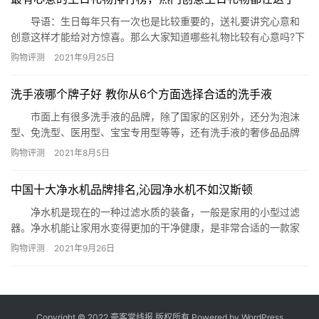
导语：生日每年只有一次也是比较重要的，送礼要讲究心意和
创意这样才能给对方惊喜。那么大家知道哪些礼物比较有心意吗?下
面网为大家盘点了最有心意的生日礼物排行榜，一起来看看有没有
购物评测
2021年9月25日
你喜欢的。 最有心意的生日礼物排行榜 一、实用又浪漫的定
制水杯 实用又浪漫的定制水杯是一款适合送给女友或者男友的
洗手液哪个牌子好 教你从6个方面选择合适的洗手液
比较有心意的生日礼物，因为杯子的谐音是一辈子。而且水杯是每
天我…
市面上有很多洗手液的品牌，除了国家的区别外，还分为泡沫
型、免洗型、医用型、宝宝专用型等等，还有洗手液的奢侈品品牌
呢。下面就为你推荐洗手液哪个牌子好，从使用功效、适用人群、
购物评测
2021年8月5日
洗手液类型来分析，帮你更好的选择洗手液。 洗手液哪个牌子好 ​十
大免洗洗手液品牌排行榜 1、聖.瑞奇(St.RICKY)免洗洗手液
中国十大净水机品牌排名,沁园净水机不如汉斯顿
售价：￥81.00 推荐理由：这个很清爽，…
净水机是现在的一种过滤水质的装备，一般是家用的小型过滤
器。净水机能让家用水变得更加的干净健康，是非常合适的一款家
用电器。现在有很多家庭都会购置净水机，不过对于净水机一定要
购物评测
2021年9月26日
好好甄别，毕竟质量优良的净水机才能过滤水源，三无的质量差的
净水机肯定是不可以的。下面网为你公布中国十大净水机品牌排名,
沁园净水机不如汉斯顿。 中国十大净水机品牌排名：汉斯顿、
美的、立…
Copyright © 2022 豪客堂线报 版权所有 Powered by
WordPress