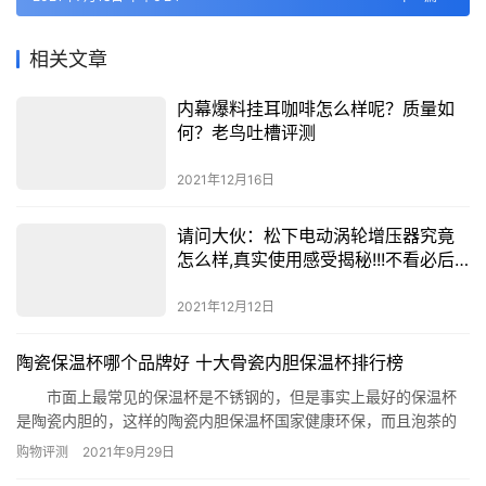
相关文章
内幕爆料挂耳咖啡怎么样呢？质量如
何？老鸟吐槽评测
2021年12月16日
请问大伙：松下电动涡轮增压器究竟
怎么样,真实使用感受揭秘!!!不看必后
悔
2021年12月12日
​陶瓷保温杯哪个品牌好 十大骨瓷内胆保温杯排行榜
市面上最常见的保温杯是不锈钢的，但是事实上最好的保温杯
是陶瓷内胆的，这样的陶瓷内胆保温杯国家健康环保，而且泡茶的
时候不会影响茶的味道。下面就为你推荐陶瓷保温杯哪个品牌好，
购物评测
2021年9月29日
看看内胆是陶瓷的保温杯有哪些品牌。 陶瓷保温杯排行榜：银