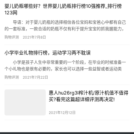
杏世宝保温杯、富光生态泡茶杯、哈尔斯陶瓷保温杯、百安思保温
婴儿奶瓶哪些好？世界婴儿奶瓶排行榜10强推荐_排行榜
杯、乐享保温杯、ciwuyu保温杯、Ba suns/百圣诗保温杯、祥…
123网
导语：对于婴儿奶瓶的选择相信各位宝妈和宝爸心中都有自己
的一套标准，一款合适的奶瓶不仅有利于提升宝宝的抓我握能力，
而且还能在最大程度上减少宝宝进餐时胀气等问题的出现，那么到
购物评测
2021年7月8日
底哪些奶瓶比较好呢?下面排行榜123网就推荐十款给有需要的您参
考! 世界婴儿奶瓶排行榜10强推荐 一、Pigeon 迪士尼宽口径玻
小学毕业礼物排行榜，运动学习两不耽误
璃彩绘奶瓶 推荐理由：Pigeon家的这款单品在…
小学是孩子人生中非常重要的一个阶段，在毕业的时候准备一
个小礼物也是很有必要的，家长也可以选择一些益智或者运动类
型，都是非常合适的。那么今天就由小编来为大家列出小学毕业礼
购物评测
2021年7月22日
物排行榜，给您做个参考。 小学毕业礼物排行榜： 1、学生电
话手表 2、多功能液晶手写板 3、绘画套装礼盒 4、桌
惠人hu26rg3l榨汁机/原汁机值不值得
上足球机 5、卡通龙猫存钱罐 6、迪士尼儿童手提斜挎…
买?看完这篇超详细评测再决定!
2021年12月12日