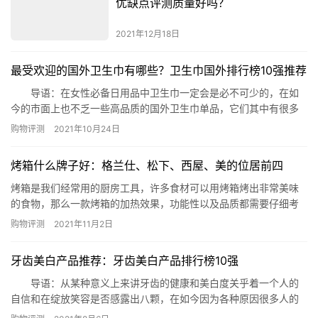
优缺点评测质量好吗？
2021年12月18日
最受欢迎的国外卫生巾有哪些？卫生巾国外排行榜10强推荐
导语：在女性必备日用品中卫生巾一定会是必不可少的，在如
今的市面上也不乏一些高品质的国外卫生巾单品，它们其中有很多
也是深受女性朋友的青睐，那么哪些国外卫生巾是质量最佳的呢?下
购物评测
2021年10月24日
面网就整理了十款给有需要的您参考! 卫生巾国外排行榜10强推荐
一、美人鱼吸水防漏棉柔卫生巾 推荐理由：美人鱼家的这
烤箱什么牌子好：格兰仕、松下、西屋、美的位居前四
款产品在卫生巾国外排行榜10强推荐中采用四大升级的技术制作
而…
烤箱是我们经常用的厨房工具，许多食材可以用烤箱烤出非常美味
的食物，那么一款烤箱的加热效果，功能性以及品质都需要仔细考
虑，选择一款靠谱的烤箱品牌非常重要，下面就让我们来详细了解
购物评测
2021年11月2日
一下烤箱什么牌子好吧。 烤箱什么牌子好 1. 格兰仕 2. 松
下 3. 西屋Westinghouse 4. 美的 5. 柏翠 6. 大宇
牙齿美白产品推荐：牙齿美白产品排行榜10强
7. 老板 8….
导语：从某种意义上来讲牙齿的健康和美白度关乎着一个人的
自信和在绽放笑容是否感露出八颗，在如今因为各种原因很多人的
牙齿并没有想象中的亮白健康，不错幸运的是在市场上有很多不错