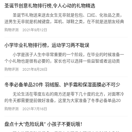
圣诞节创意礼物排行榜,令人心动的礼物精选
圣诞节礼物送来送去女生无非就是包包、口红、化妆品之类，
送男生无非就是机械键盘，耳机、球鞋之类，在不就是送朋友经典
书籍，送闺蜜零食，没有新意……今天给大家介绍一些带有创意的礼
购物评测
2021年9月12日
物，来看看吧，说不定你曾偶然见过呢? 圣诞节创意礼物排行榜
1、人形照片兔子公仔抱枕 定制的抱枕，个性十足，可以贴
小学毕业礼物排行榜，运动学习两不耽误
上对方的照片，不管是好朋友，还是闺…
小学是孩子人生中非常重要的一个阶段，在毕业的时候准备一
个小礼物也是很有必要的，家长也可以选择一些益智或者运动类
型，都是非常合适的。那么今天就由小编来为大家列出小学毕业礼
购物评测
2021年8月26日
物排行榜，给您做个参考。 小学毕业礼物排行榜： 1、学生电
话手表 2、多功能液晶手写板 3、绘画套装礼盒 4、桌
冬季必备单品20件 羽绒服、护手霜和保湿面膜必不可少
上足球机 5、卡通龙猫存钱罐 6、迪士尼儿童手提斜挎…
无论生活在零度左右的南方还是零下几十度的北方，对面寒冷
的冬天都需要提前做好准备，这里为大家准备了冬季必备单品20
件，让各位能轻松度过寒冬。 冬季必备单品20件 穿戴类 1、口
购物评测
2021年7月16日
罩 2、帽子 3、围巾 4、手套 5、大衣(羽绒服)
6、保暖内衣 7、雪地靴 在穿戴方面，口罩、帽子、围
盘点十大“危险玩具” 小孩子不要玩哦！
巾和手套都是出门的冬季必备日用品，在在温度过…