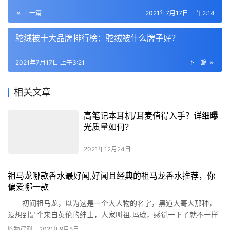
上一篇
2021年7月17日 上午2:14
驼绒被十大品牌排行榜：驼绒被什么牌子好？
2021年7月17日 上午3:21
下一篇
相关文章
高笔记本耳机/耳麦值得入手？详细曝
光质量如何？
2021年12月24日
祖马龙哪款香水最好闻,好闻且经典的祖马龙香水推荐，你
偏爱哪一款
初闻祖马龙，以为这是一个大人物的名字，黑道大哥大那种，
没想到是个来自英伦的绅士，人家叫祖.玛珑，感觉一下子就不一样
了，那么祖马龙的哪款香水最好闻呢?你喜欢的就是最好的。 1.橙花
购物评测
2021年9月5日