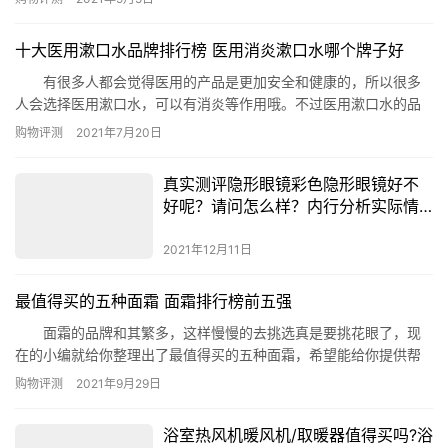
参考价￥396 橙花当然是果香型的，但是也不能少了花香
辅助，浓郁的花香和柚子的气味，香味渐淡后留下丝丝清苦，是祖
十大医用漱口水品牌排行榜 医用消炎漱口水哪个牌子好
马龙香水中很好闻的一款。 2.油桃花和蜂蜜 参考价￥…
有很多人都会觉得医用的产品是更加安全和健康的，所以很多
人会选择医用漱口水，可以有消炎等作用哦。不过医用漱口水的品
牌不少很多，下面(phb123.com)就为你推荐医用漱口水品牌排行
购物评测
2021年7月20日
榜，看看有哪些是可以医用消炎的漱口水吧。 医用漱口水品牌
排行榜：哈卫医用漱口水、衡洁医用漱口水、云南本草漱口水、睦
真实测评隐形眼镜彩色隐形眼镜好不
清漱口水、伊维宝 Equate漱口水、氟洛迪恩漱口水、康中…
好呢？请问怎么样？内行分析实际情
况
2021年12月11日
最值得买的五种面霜 面霜排行榜前五强
面霜的品牌和其繁多，这样慢慢的去挑选真是要挑花眼了，现
在的小编就给你整理出了最值得买的五种面霜，希望能给你提供帮
助。 五.丸美雪绒花纯净保湿深润霜 由内保湿，由外保护，
购物评测
2021年9月29日
纯净，剔透，健康的水润 液晶结构,好吸收,更亲肤,深润透[详细]网友
的话：很保湿，嫩嫩的，非常有弹性 四.露得清晶湛焕白乳霜
浴室热风机暖风机/取暖器值得买吗?浴
蕴含天然美白生机精华，扫除暗哑，令肌肤均匀透亮…