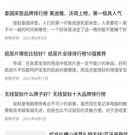
劳、三瓶长生不老!味道实在棒极了!下面排行榜为你介绍世界上最难
喝的饮料。 世界上最难喝的饮料排行榜 1、用母牛尿液制成的
泰国床垫品牌排行榜 莱迪雅、沃荷上榜，第一极具人气
饮料 近期，印度最新研制的一…
提起泰国床垫，人们的第一印象就是乳胶床垫，人类要花一辈
子众一般的时间来睡觉，一个好床垫决定了这一晚你能不能睡个好
觉，软了硬了都不好，软硬适中才是上品，今天来看泰国床垫，泰
购物评测
2021年8月3日
国床垫品牌排行榜究竟是哪些品牌上榜了呢? 泰国床垫品牌排行榜
1.Greenlatex 2.沃荷 3.清幽雅兰 4.莱迪雅
纸尿片哪些比较好？纸尿片全球排行榜10强推荐
5.ventry 6.皇家royal …
导语：在各类宝宝的用品中纸尿片是一定不能少的单品，好的
纸尿片不仅能呵护宝宝的肌肤的健康度，而且还能很好的增强宝宝
肌肤的干爽度，那么纸尿片哪些比较好呢?又有哪些是值得信赖的
购物评测
2021年8月17日
呢?今天网就整理了纸尿片全球排行榜10强推荐给有需要的您参考!
纸尿片全球排行榜10强推荐 1、贝舒乐超柔极薄纸尿片 2、
无线鼠标什么牌子好？无线鼠标十大品牌排行榜
倍康薄系列纸尿片 3、爽然轻薄纸尿片 4、红色小…
鼠标是电脑使用者必不可少的装备，虽然现在笔记本电脑的触
摸板技术越来越先进，但是也比不过鼠标的灵敏方便。对于游戏爱
好者来说，鼠标更是重中之重，鼠标和键盘在游戏爱好者心里，就
购物评测
2021年9月1日
是上战场时拿的武器。近几年无线鼠标因此方便便携的特性逐渐普
及开来，一些老牌鼠标厂商也开始做无线鼠标，无线鼠标什么牌子
综合吐槽山进莫扎特无线/蓝牙音箱优