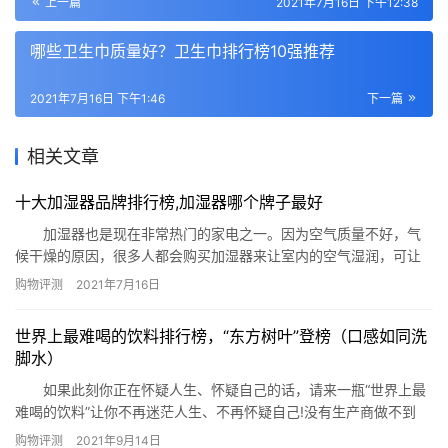
上一篇
2021年7月16日 下午12:38
哪些卫生巾质量好？卫生巾排行榜10强推荐
2021年7月16日 下午1:46
下一篇
相关文章
十大加湿器品牌排行榜,加湿器哪个牌子最好
加湿器也是现在非常热门的家电之一。因为空气质量不好，气
候干燥的原因，很多人都会购买加湿器来让室内的空气湿润，可让
人补补水。不过因为市场大，所以有很多品牌层出不穷，一低昂要
购物评测
2021年7月16日
选择质量过硬的加湿器品牌。下面网为你公布十大加湿器品牌排行
榜,加湿器哪个牌子最好。 十大加湿器品牌排行榜：亚都、美
世界上最难喝的饮料排行榜，“东方树叶”登榜（口感如同洗
的、飞利浦、瑞士风、龙的、万利达、新飞.、艾美特、格力、伊莱
脚水）
克斯 十…
如果此刻你正在怀疑人生、怀疑自己的话，请来一瓶“世界上最
难喝的饮料”让你不再迷茫人生、不再怀疑自己!没有生产商做不到
的，只有你想不到的!闲暇时刻来一瓶，一瓶提神醒脑、两瓶永不疲
购物评测
2021年9月14日