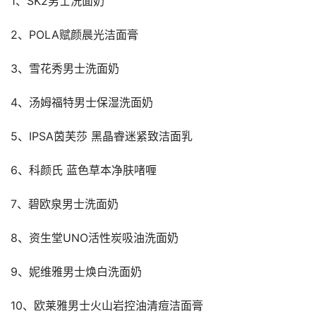
1、SK2男士洗面奶
2、POLA赋颜晨光洁面膏
3、雪花秀男士洗面奶
4、汤姆福特男士保湿洗面奶
5、IPSA茵芙莎 黑晶睿迷紧致洁面乳
6、科颜氏 蓝色草本净肤啫喱
7、碧欧泉男士洗面奶
8、资生堂UNO活性炭吸油洗面奶
9、妮维雅男士焕白洗面奶
10、欧莱雅男士火山岩控油清痘洁面膏