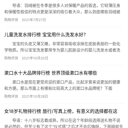
导语：羽绒被在冬季是很多人对保暖产品的首选，它轻薄压身
和保暖性极佳的特点更是深深的吸引着大众，那么到底哪些羽绒被
是比较好的呢?又有哪些是最受大众认可的呢?今天网就整理了羽绒
购物评测
2021年7月27日
被排行榜10强推荐给有需要的您参考! 羽绒被排行榜10强推荐
1、拉芙菲尔双人被芯羽绒被 2、SNOWMAN 白鹅绒羽绒被
儿童洗发水排行榜 宝宝用什么洗发水好？
3、罗莱 全棉暖柔羽绒被 4、康尔馨白鹅绒羽…
宝宝的头皮又薄又嫩，非常容易吸收涂抹在皮肤表层的一些化
学物质。所以宝宝洗发要用专为婴儿肌肤设计的婴儿洗发水或者洗
发沐浴露，比起普通洗发水，更加温和无刺激，呵护宝宝娇嫩肌
购物评测
2021年10月20日
肤，而且一般都有无泪配方，不会伤害宝宝的眼睛。网
（www.phb123.com）为你介绍儿童洗发水排行榜，希望对你购买
漱口水十大品牌排行榜 世界顶级漱口水有哪些
儿童洗发水有所帮助。 儿童洗发水排行榜 宝宝用什么洗发水好？ 强
生婴儿…
漱口水是现在更受欢迎的漱口产品，比起牙膏来说更加的健康
和方便。那么市面上有哪些比较高大上的漱口水品牌呢？下面
(phb123.com)就为你推荐漱口水十大品牌排行榜，看看世界顶级漱
购物评测
2021年10月28日
口水有哪些吧。 漱口水十大品牌排行榜：wellnessEX漱口水、
比那氏漱口水、凯斯博士漱口水、全仕康 GUM漱口水、欧乐
女18岁礼物排行榜 旅行/写真上榜，有意义的选择都在这
B(OralB)、李施德林漱口水、晶神漱口水、狮王(…
导语：十八岁标志着成熟，所以在这个年龄段选择送礼物不说
是必然的，但至少有了这个“仪式感”之后才不会后悔呀，下面网就先