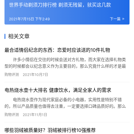
世界手动剃须刀排行榜 剃须无残留，就买这几款
2021年7月15日 下午2:49
下一篇
相关文章
最合适情侣纪念的东西：恋爱时应该送的10件礼物
许多小情侣在交往的时候会送对方礼物，而大家在选择礼物类
型的时候都会以纪念意义作为主要目的，那么究竟什么样的才是最
具纪念价值的呢?今天就由小编来为大家列出最合适情侣纪念的东
购物评测
2021年10月7日
西，给您的购买做个参考。 一、情侣对戒 戒指是情侣之间
象征爱情的标志性礼物，所以在交往的时候，许多人都会选择将戒
电热烧水壶十大排名 健康饮水，满足全家人的需求
指作为礼物，而且它的纪念意义也很大，在日后想起来也能回忆起
之前的甜…
电热烧水壶作为现代家庭必备的小电器，实用性是特别不错
的，所以产品质量也值得去注重，一定要选择口碑品质好的。那么
今天小编就来为大家列出电热烧水壶十大排名，告诉您好用的电热
购物评测
2021年11月1日
烧水壶都有哪些。 电热烧水壶十大排名： 1、苏泊尔电热水瓶
J70B 2、摩飞电热烧水壶MR6090 3、奥克斯电热水瓶
哪些羽绒被质量好？羽绒被排行榜10强推荐
4、容声电全自动恒温电热烧水壶 5、松下PHU3…