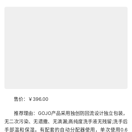
　　售价：￥396.00
　　推荐理由：GOJO产品采用独创防回流设计独立包装，
无二次污染、无遗撒、无滴漏;高纯度洗手液无残留;洗手后
手部温和保湿。有配套的自动分配器使用，单次使用0.6 