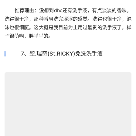
　　推荐理由：没想到dhc还有洗手液，有点淡淡的香味。
洗得很干净，那种香皂洗完涩涩的感觉。洗得也很干净，泡
沫也很细腻。这大概是我目前为止用过最贵的洗手液了，样
子很萌啊，胖乎乎的。
7、聖.瑞奇(St.RICKY)免洗洗手液