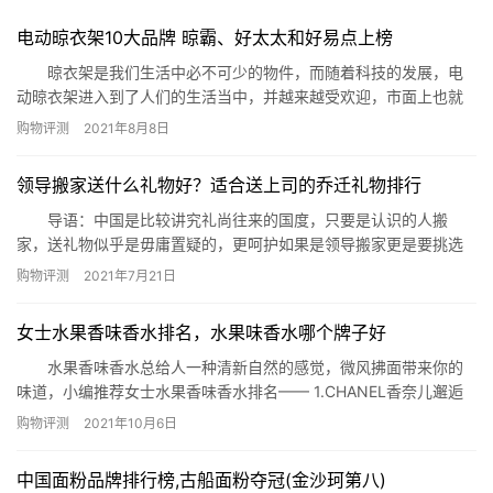
电动晾衣架10大品牌 晾霸、好太太和好易点上榜
晾衣架是我们生活中必不可少的物件，而随着科技的发展，电
动晾衣架进入到了人们的生活当中，并越来越受欢迎，市面上也就
出现了各种各样电动晾衣架品牌，质量却是良莠不齐。小编为大家
购物评测
2021年8月8日
整理了电动晾衣架10大品牌，一起来了解一下这些品牌吧。 电动晾
衣架10大品牌 1.好太太 2.盼盼 3.恋伊 4.晾霸
领导搬家送什么礼物好？适合送上司的乔迁礼物排行
5.欧兰特 6.九牧 7.恋晴 8…
导语：中国是比较讲究礼尚往来的国度，只要是认识的人搬
家，送礼物似乎是毋庸置疑的，更呵护如果是领导搬家更是要挑选
一份适合的礼物了，但是送什么礼物比较呢?很多人都没有思路，这
购物评测
2021年7月21日
里网小编给你理清头绪吧。 适合送上司的乔迁礼物排行 1、植
物 2、字画 3、烟类 4、酒类 5、茶类 6、陶
女士水果香味香水排名，水果味香水哪个牌子好
瓷类 7、土特产 8、聚财摆件 9、鱼缸 …
水果香味香水总给人一种清新自然的感觉，微风拂面带来你的
味道，小编推荐女士水果香味香水排名—— 1.CHANEL香奈儿邂逅
柔情淡香水 参考价格：￥750 淡淡的花果香气，清新自然
购物评测
2021年10月6日
的邂逅柔情必须登上女士水果香味香水排行，柔情的葡萄柚绿色香
调，献给所有纯净自然的女孩子。 2.Miss Dior迪奥花漾甜心淡香水
中国面粉品牌排行榜,古船面粉夺冠(金沙珂第八)
Miss D…