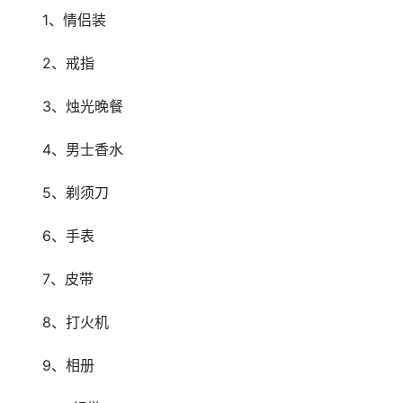
　　1、情侣装
　　2、戒指
　　3、烛光晚餐
　　4、男士香水
　　5、剃须刀
　　6、手表
　　7、皮带
　　8、打火机
　　9、相册