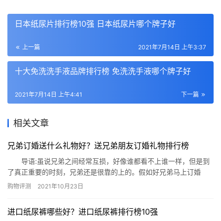
日本纸尿片排行榜10强 日本纸尿片哪个牌子好
上一篇
2021年7月14日 上午3:37
​十大免洗洗手液品牌排行榜 免洗洗手液哪个牌子好
2021年7月14日 上午4:41
下一篇
相关文章
兄弟订婚送什么礼物好？送兄弟朋友订婚礼物排行榜
导语:虽说兄弟之间经常互损，好像谁都看不上谁一样，但是到
了真正重要的时刻，兄弟还是很靠的上的。假如好兄弟马上订婚
了，要送什么礼物比较好呢?很多人开始烦恼了，网小编给你一些建
购物评测
2021年10月23日
议吧。 送兄弟朋友订婚礼物排行榜 1、手表 2、特产
3、植物 4、瓷器 5、定制摆件 6、香槟 7、珍珠
进口纸尿裤哪些好？进口纸尿裤排行榜10强
首饰 8、枕头 9、情侣杯 10、鲜花…