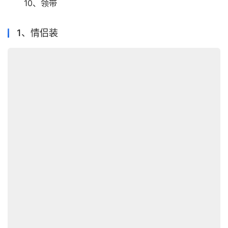
　　10、领带
1、情侣装