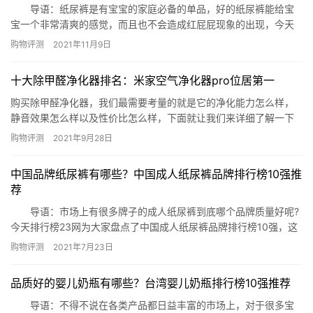
导语：纸尿裤是有宝宝的家庭必备的单品，好的纸尿裤能给宝
宝一个非常清爽的感觉，而且也不会造成红屁屁现象的出现，今天
网整理了进口纸尿裤排行榜10强，这些单品在市场上的口碑都是相
购物评测
2021年11月9日
当不错的，有需要的朋友们可以参考参考哟! 进口纸尿裤排行榜10
强 1、妮飘L码纸尿裤 2、花王三倍透气纸尿裤 3、爱
十大除甲醛净化器排名：米家空气净化器pro位居第一
乐爱零触感丝柔纸尿裤 4、西班牙玉米可降解纸尿裤 …
购买除甲醛净化器，我们最需要考量的就是它的净化能力怎么样，
静音效果怎么样以及性价比怎么样，下面就让我们来详细了解一下
十大除甲醛净化器排名吧。 十大除甲醛净化器排名 1. 米家空气
购物评测
2021年9月28日
净化器pro 2. TCL空气净化器 3. 美的负离子空气净化器
4. 美国舒乐氏紫外线空气净化器 5. 博世空气净化器
中国品牌纸尿裤有哪些？中国成人纸尿裤品牌排行榜10强推
6. 泰拉蒙空气净化器 7. 布…
荐
导语：市场上有很多牌子的成人纸尿裤到底哪个品牌质量好呢?
今天排行榜23网为大家盘点了中国成人纸尿裤品牌排行榜10强，这
些纸尿裤有很多风格选择，在网上的销量不错，可以参考一下。
购物评测
2021年7月23日
中国成人纸尿裤品牌排行榜10强：周大人 永福康 启福 老来福
可靠品牌 安而康 包大人 爱舒乐 珍琦 白十字 一、周大人
品质好的婴儿奶瓶有哪些？台湾婴儿奶瓶排行榜10强推荐
周大人是山东济南知名的成人纸尿裤品牌，深受消费…
导语：不得不说在各类产品都日益丰富的市场上，对于很多宝