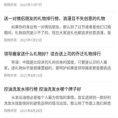
器，快来看看吧! 十大实用的收纳神器排行榜 1.内衣收纳盒
购物评测
2021年11月7日
2.挂袋收纳 3.脏衣篮 4.伸缩棒 5.文件盒 6.简易衣
柜 7.门后多功能金属鞋架 8.衣柜收纳分层隔板 9.S型
送一对情侣朋友的礼物排行榜，浪漫且不失创意的礼物
裤架 10.衣物防护袋 …
如果你的身边有一对情侣朋友，那么到了过节或者是他们订婚
期间，礼物自然是少不了的，现在大家送礼也都追求创意浪漫，我
们作为朋友的该如何选择呢?今天就由小编来为大家列出送一对情侣
购物评测
2021年7月21日
朋友的礼物排行榜，给您做个参考。 送一对情侣朋友的礼物排行
榜： 1、情侣项链 2、情侣戒指 3、情侣睡衣 4、
领导搬家送什么礼物好？适合送上司的乔迁礼物排行
艺术摆件 5、照片抱枕 6、定制水杯 7、巧克…
导语：中国是比较讲究礼尚往来的国度，只要是认识的人搬
家，送礼物似乎是毋庸置疑的，更呵护如果是领导搬家更是要挑选
一份适合的礼物了，但是送什么礼物比较呢?很多人都没有思路，这
购物评测
2021年8月13日
里网小编给你理清头绪吧。 适合送上司的乔迁礼物排行 1、植
物 2、字画 3、烟类 4、酒类 5、茶类 6、陶
控油洗发水排行榜 控油洗发水哪个牌子好
瓷类 7、土特产 8、聚财摆件 9、鱼缸 …
头发出油想必是每个人最为苦恼的事情，其实选择到一款好的
洗发水就能很好的避免这样的情况出现，那么除了市面上我们熟悉
的潘婷与海飞丝，还有哪些值得购买的呢?今天就由小编来为大家列
购物评测
2021年8月28日
出控油洗发水排行榜，告诉您控油洗发水哪个牌子好。 控油洗发水