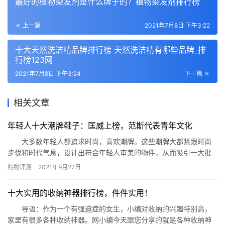
最好的植物染发剂是什么牌子的？植物染发剂排行榜
上一篇
2021年7月8日 下午3:22
​十大天然洗洁精品牌排行榜 天然洗洁精有哪些品牌_排
行榜123网
2021年7月8日 下午3:24
下一篇
相关文章
年轻人十大潮牌鞋子：匡威上榜，范斯代表青年文化
大多数年轻人都追求时尚，喜欢潮牌。这些潮牌大都紧跟时尚
步伐和时代气息，设计出符合年轻人审美的物件，从而吸引一大批
年轻顾客。那么这些潮牌都有那些呢?有哪些值得回购的潮牌呢?今
购物评测
2021年9月27日
天小编整理了年轻人十大潮牌鞋子，一起去看看吧! 年轻人十大潮牌
鞋子 1.阿迪达斯 2.彪马 3.范斯 4.波尼 5.匡威
十大实用的收纳神器排行榜，件件实用！
6.回力 7.AJ 8.耐克 …
导语：作为一个有强迫症的女生，小编对收纳的兴趣特别高，
家里有很多各种收纳神器。网小编今天跟您分享的就是各种收纳神