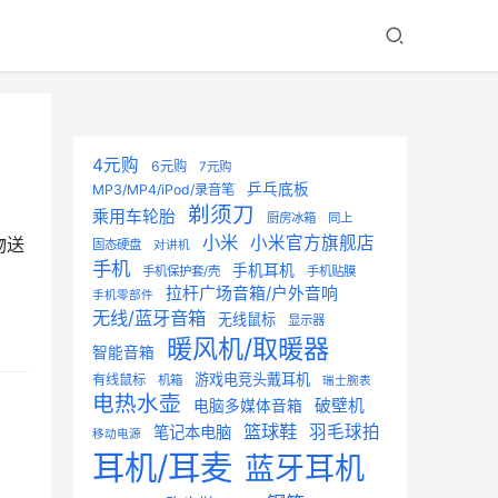
4元购
6元购
7元购
乒乓底板
MP3/MP4/iPod/录音笔
剃须刀
乘用车轮胎
厨房冰箱
同上
小米
小米官方旗舰店
物送
固态硬盘
对讲机
手机
手机耳机
手机保护套/壳
手机贴膜
拉杆广场音箱/户外音响
手机零部件
无线/蓝牙音箱
无线鼠标
显示器
暖风机/取暖器
智能音箱
游戏电竞头戴耳机
有线鼠标
机箱
瑞士腕表
电热水壶
破壁机
电脑多媒体音箱
篮球鞋
羽毛球拍
笔记本电脑
移动电源
耳机/耳麦
蓝牙耳机