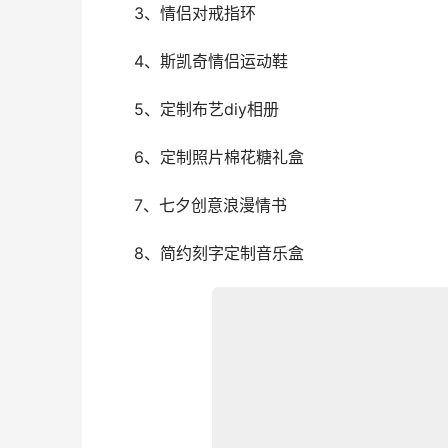
　　3、情侣对戒指环
　　4、斯凯奇情侣运动鞋
　　5、定制布艺diy相册
　　6、定制照片棉花糖礼盒
　　7、七夕创意浪漫情书
　　8、简约刻字定制音乐盒