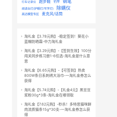
钢笔
跑步鞋
钓竿
行车记录仪
除螨仪
阅读台灯(护眼灯/写字灯)
麦克风/话筒
高达模型专区
淘礼金【3.78元购】-稳定签到！葵花小
蓝帽防晒霜-中力淘礼金
淘礼金【3.29元购】-【签到生效】100分
闯关同步练习册1-6任选-淘礼金是什么意
思
淘礼金【6.65元购】-【可签到】热卖
800W条日系刺绣大浴巾-一淘礼金券怎么
获得
淘礼金【5.74元购】-【礼金4元】黑豆豆
浆粉30g*3条-淘礼金在哪领取
淘礼金【7.62元购】-秒杀！多特思猫咪鲜
肉流质猫条15g*30支-一淘礼金券怎么获
得