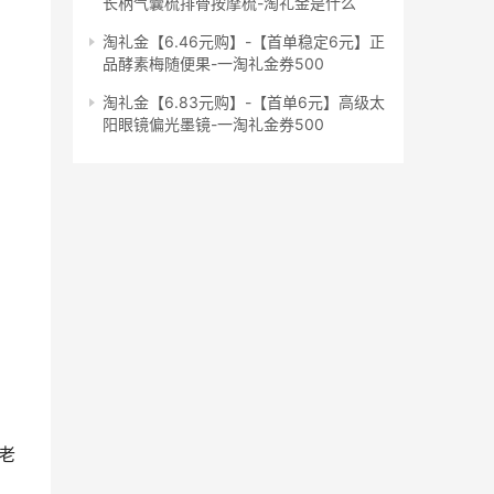
长柄气囊梳排骨按摩梳-淘礼金是什么
淘礼金【6.46元购】-【首单稳定6元】正
品酵素梅随便果-一淘礼金券500
淘礼金【6.83元购】-【首单6元】高级太
阳眼镜偏光墨镜-一淘礼金券500
老