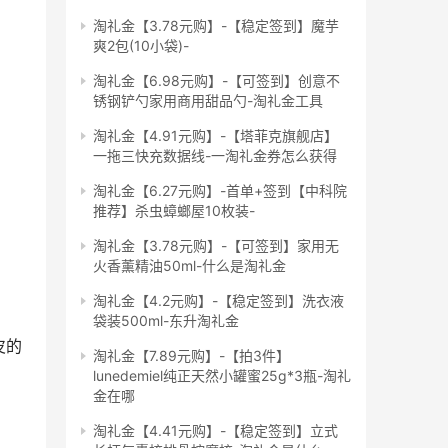
淘礼金【3.78元购】-【稳定签到】魔芋
爽2包(10小袋)-
淘礼金【6.98元购】-【可签到】创意不
锈钢铲勺家用商用甜品勺-淘礼金工具
淘礼金【4.91元购】-【塔菲克旗舰店】
一拖三快充数据线-一淘礼金券怎么获得
淘礼金【6.27元购】-首单+签到【中科院
推荐】杀虫蟑螂屋10枚装-
淘礼金【3.78元购】-【可签到】家用无
火香薰精油50ml-什么是淘礼金
淘礼金【4.2元购】-【稳定签到】洗衣液
袋装500ml-东升淘礼金
皮的
淘礼金【7.89元购】-【拍3件】
lunedemiel纯正天然小罐蜜25g*3瓶-淘礼
金在哪
淘礼金【4.41元购】-【稳定签到】立式