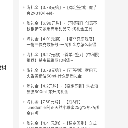
淘礼金【3.78元购】-【稳定签到】魔芋
爽2包(10小袋)-
淘礼金【6.98元购】-【可签到】创意不
锈钢铲勺家用商用甜品勺-淘礼金工具
淘礼金【4.91元购】-【塔菲克旗舰店】
一拖三快充数据线-一淘礼金券怎么获得
淘礼金【6.27元购】-首单+签到【中科院
推荐】杀虫蟑螂屋10枚装-
财树
淘礼金【3.78元购】-【可签到】家用无
火香薰精油50ml-什么是淘礼金
淘礼金【4.2元购】-【稳定签到】洗衣液
袋装500ml-东升淘礼金
淘礼金【7.89元购】-【拍3件】
lunedemiel纯正天然小罐蜜25g*3瓶-淘礼
金在哪
淘礼金【4.41元购】-【稳定签到】立式