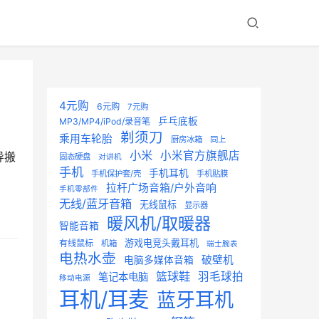
4元购
6元购
7元购
乒乓底板
MP3/MP4/iPod/录音笔
剃须刀
乘用车轮胎
厨房冰箱
同上
小米
小米官方旗舰店
导搬
固态硬盘
对讲机
手机
手机耳机
手机保护套/壳
手机贴膜
拉杆广场音箱/户外音响
手机零部件
无线/蓝牙音箱
无线鼠标
显示器
暖风机/取暖器
智能音箱
游戏电竞头戴耳机
有线鼠标
机箱
瑞士腕表
电热水壶
破壁机
电脑多媒体音箱
篮球鞋
羽毛球拍
笔记本电脑
移动电源
耳机/耳麦
蓝牙耳机