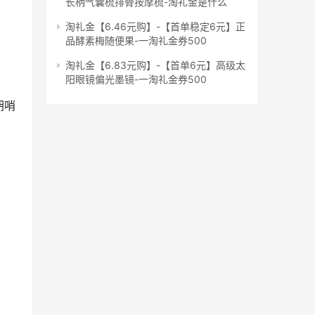
长柄气囊梳排骨按摩梳-淘礼金是什么
淘礼金【6.46元购】-【首单稳定6元】正
品酵素梅随便果-一淘礼金券500
淘礼金【6.83元购】-【首单6元】高级太
阳眼镜偏光墨镜-一淘礼金券500
胡哨