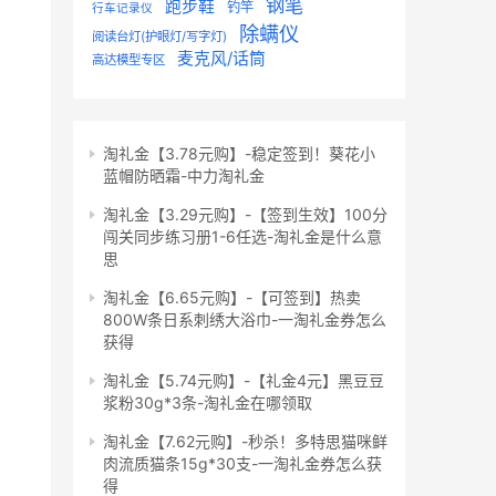
钢笔
跑步鞋
钓竿
行车记录仪
除螨仪
阅读台灯(护眼灯/写字灯)
麦克风/话筒
高达模型专区
淘礼金【3.78元购】-稳定签到！葵花小
蓝帽防晒霜-中力淘礼金
淘礼金【3.29元购】-【签到生效】100分
闯关同步练习册1-6任选-淘礼金是什么意
思
淘礼金【6.65元购】-【可签到】热卖
800W条日系刺绣大浴巾-一淘礼金券怎么
获得
淘礼金【5.74元购】-【礼金4元】黑豆豆
浆粉30g*3条-淘礼金在哪领取
淘礼金【7.62元购】-秒杀！多特思猫咪鲜
肉流质猫条15g*30支-一淘礼金券怎么获
得