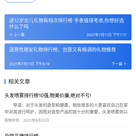
送12岁女儿礼物有档次排行榜 手表值得考虑,你想好选
什么了吗
上一篇
2021年7月11日 下午7:17
送男性朋友礼物排行榜，创意又有格调的礼物推荐
2021年7月11日 下午8:19
下一篇
相关文章
头发喷雾排行榜10强,物美价廉,绝对不亏!
导语：对于头发的造型和健康，相信很多的人更喜欢自己在家
中对其进行呵护，因而对造型产品的就十分的重要，头发喷雾则以
极佳极方便的特点备受大众的青睐，那么哪些头发喷雾比较好呢?下
购物评测
2021年8月20日
面网就梳理了十款头发喷雾推荐给有需要的您参考! 头发喷雾排行榜
10强 1、杰士派定型喷雾(加强定型) 2、TRESemme炫诗防
孕婴品牌排行榜