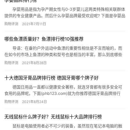
烫喷雾 3、如新丝昂持久造型喷雾 4、欧…
孕婴用品是指为孕产期女性与0-3岁婴儿这两类特殊相关联群体
提供的专业健康产品。然后什么孕婴品牌最受欢迎呢? 下面是孕婴品
牌排行榜，大家可以参考参考。 孕婴品牌排行榜 1、贝亲
购物评测
2021年7月11日
pigeon母婴用品 2、好孩子母婴用品 3、爱婴坊母婴用品
4、…
哪些鱼漂质量好？鱼漂排行榜10强推荐
导语：在垂钓户外运动中鱼漂的重要性相信是不言而喻的，而
在如今的市场上鱼漂的种类和型号也是相当的丰富，那么到底哪些
是品质比较好的呢?哪些实用性最佳呢?今天网就整理了鱼漂排行榜
购物评测
2021年8月28日
10强推荐给有需要要的您参考! 鱼漂排行榜10强推荐 1、龙王恨
纳米鱼漂 2、依肯巴尔杉木材质鱼漂 3、猎鹰计划存储鱼线
十大德国牙膏品牌排行榜 德国牙膏哪个牌子好
鱼漂 4、佳钓尼蝉鸣夜光漂 5、云上飘太空豆…
德国日用品一直都以健康安全著称，就连牙膏都有很多安全可
食用的品牌呢。下面(phb123.com)就为你推荐德国牙膏品牌排行
榜，看看德国牙膏有哪些品牌吧。 德国牙膏品牌排行榜：汉高
购物评测
2021年8月24日
Theramed立式牙膏、昵昵乐nenedent儿童牙膏、宝儿德 Paul-
Dent牙膏、NUK牙膏、佳洁士牙膏、东托DM Dontoden牙膏、
无线鼠标什么牌子好？无线鼠标十大品牌排行榜
Ajona 浓缩型清洁牙膏、…
鼠标是电脑使用者必不可少的装备，虽然现在笔记本电脑的触