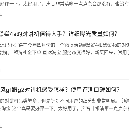
好评一下。太好用了，声音非常清晰一点点杂音都没有，也没有
俩女生半小时就装好了，不要布线的话估计5分钟搞定。这下办
1日
了不用跑上跑下可以直接对话。 对讲范围：10多米 对讲效果：
测试，声音洪亮，在隔音效果好的情况下，这设备是很好用的，
黑鲨4s的对讲机值得入手？详细曝光质量如何？
…
还记不记得在今年四月份的一个微博话题#黑鲨4和黑鲨4s的对
搜榜。 领淘礼金下单 直达淘宝 服务态度很好，新买回来，试用
的很清楚，等门店正式开业，再全部使用看最终效果！点赞 因
买了好多次，音质很好，小巧玲珑，用起来特别方便，以后有需
9日
的小对讲机收到货几天了，特意叫员工试用了几天，效果不错，
风g1跟g2对讲机感受怎样？使用评测口碑如何？
的对讲机品类繁多，但是针对不同用户的细分却非常明显。 领
达淘宝 这个真是要好评一下。太好用了，声音非常清晰一点点杂
有失真。办公室俩女生半小时就装好了，不要布线的话估计5分
公室的人方便多了不用跑上跑下可以直接对话。对讲范围：10
8日