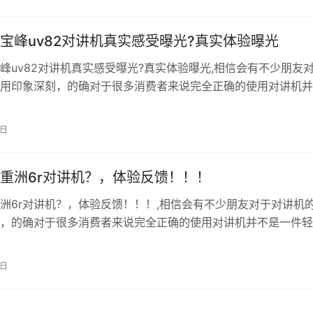
宝贝收到马上测试，声音洪亮，在隔音效果好的情况下，这设备
宝峰uv82对讲机真实感受曝光?真实体验曝光
峰uv82对讲机真实感受曝光?真实体验曝光,相信会有不少朋友
用印象深刻，的确对于很多消费者来说完全正确的使用对讲机并
的事情。 领淘礼金下单 直达淘宝 外壳坚固耐摔,对讲语音很清楚
穿透力比较强,在工地里走到哪里都能及时呼叫,加密了没有出现窜
3日
格也不是很贵。非常不错很愉快的一次购物这家的对讲机专业性
重洲6r对讲机？，体验反馈！！！
洲6r对讲机？，体验反馈！！！,相信会有不少朋友对于对讲机
，的确对于很多消费者来说完全正确的使用对讲机并不是一件轻
领淘礼金下单 直达淘宝 单凭一起外出自驾看到朋友用着方便，回
不到两天收到货后的第一个想法就是冲动了。懵了，太难了！哪
0日
讲机的认知，都不算是小白，而我就是小白！不过，我确实非常
意…