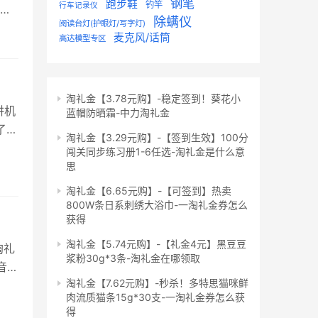
钢笔
跑步鞋
钓竿
行车记录仪
失
除螨仪
阅读台灯(护眼灯/写字灯)
公室
麦克风/话筒
高达模型专区
宝
里
淘礼金【3.78元购】-稳定签到！葵花小
讲机
蓝帽防晒霜-中力淘礼金
了一
淘礼金【3.29元购】-【签到生效】100分
为是
闯关同步练习册1-6任选-淘礼金是什么意
要
思
声
淘礼金【6.65元购】-【可签到】热卖
800W条日系刺绣大浴巾-一淘礼金券怎么
获得
淘礼金【5.74元购】-【礼金4元】黑豆豆
淘礼
浆粉30g*3条-淘礼金在哪领取
音都
淘礼金【7.62元购】-秒杀！多特思猫咪鲜
钟搞
肉流质猫条15g*30支-一淘礼金券怎么获
多米
得