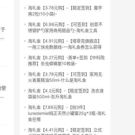
是
淘礼金【3.78元购】-【稳定签到】魔芋
爽2包(10小袋)-
淘礼金【6.98元购】-【可签到】创意不
对于
锈钢铲勺家用商用甜品勺-淘礼金工具
不
淘礼金【4.91元购】-【塔菲克旗舰店】
,信
一拖三快充数据线-一淘礼金券怎么获得
台
淘礼金【6.27元购】-首单+签到【中科院
很
推荐】杀虫蟑螂屋10枚装-
淘礼金【3.78元购】-【可签到】家用无
火香薰精油50ml-什么是淘礼金
的使
淘礼金【4.2元购】-【稳定签到】洗衣液
松
袋装500ml-东升淘礼金
来
淘礼金【7.89元购】-【拍3件】
怕
lunedemiel纯正天然小罐蜜25g*3瓶-淘礼
喜
金在哪
淘礼金【4.41元购】-【稳定签到】立式