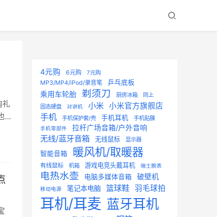
4元购
6元购
7元购
乒乓底板
MP3/MP4/iPod/录音笔
剃须刀
乘用车轮胎
厨房冰箱
同上
淘礼
小米
小米官方旗舰店
固态硬盘
对讲机
也很
手机
手机耳机
手机保护套/壳
手机贴膜
拉杆广场音箱/户外音响
用
手机零部件
无线/蓝牙音箱
无线鼠标
显示器
管是
暖风机/取暖器
使
智能音箱
游戏电竞头戴耳机
有线鼠标
机箱
瑞士腕表
电热水壶
破壁机
电脑多媒体音箱
点
篮球鞋
羽毛球拍
笔记本电脑
移动电源
耳机/耳麦
蓝牙耳机
宝