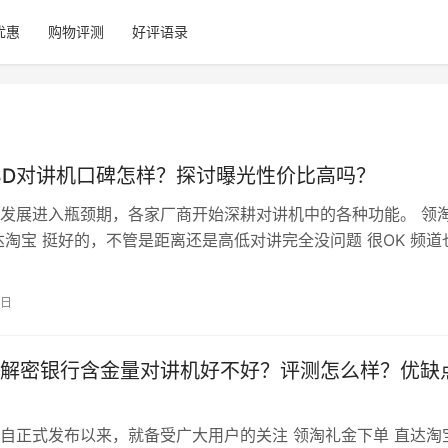
优惠
购物评测
好评语录
8D对讲机口碑怎样？探讨曝光性价比高吗？
发展进入瓶颈期，各家厂商开始深耕对讲机中的各种功能。 领
达淘宝 挺好的，不管是距离还是高低对讲完全没问题 很OK 频道
，不过这个对讲机的电池确实真的好耐用真的这个是我们工地使
一点 外观很好看，是我喜欢的类型，拿在手里手感也不错。不
4日
话都很清晰。续航时间长，我们是一天基本开七八个小时，可以
解密银行含金量对讲机好不好？评测怎么样？优缺
自正式发布以来，就备受广大用户的关注 领淘礼金下单 直达淘