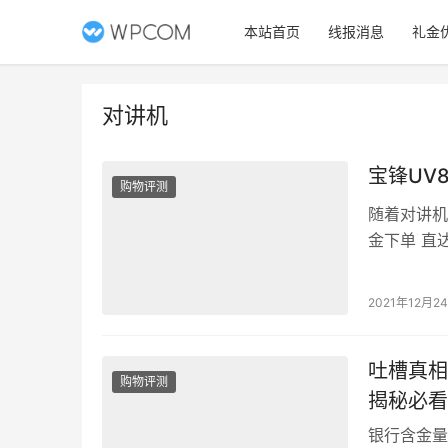
本站首页
线报消息
礼金
对讲机
宝锋UV
购物评测
随着对讲机
金下单 直
多不会串台
者最满意的
2021年12月2
接收还是对
用三四天…
吐槽真相
购物评测
揭秘必看
银行含金量