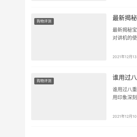
对讲效果：
很好用的…
最新揭秘
购物评测
最新揭秘宝
对讲机的使
是一件轻松
号比较强,
2021年12月1
的干扰,价
强…
谁用过八
购物评测
谁用过八重
用印象深刻
的事情。 
后就下单，
2021年12月1
有一点点对
欢这个小玩