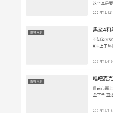
这个真是要
真。办公室
2021年12月2
的人方便多
贝收到马上
黑鲨4和
外都听的清
购物评测
不知道大家
#冲上了热
台，声音听
歺厅用的，
2021年12月1
还会继续买
音也清晰…
唱吧麦克
购物评测
目前市面上
金下单 直
没有，也没
定。这下办
2021年12月1